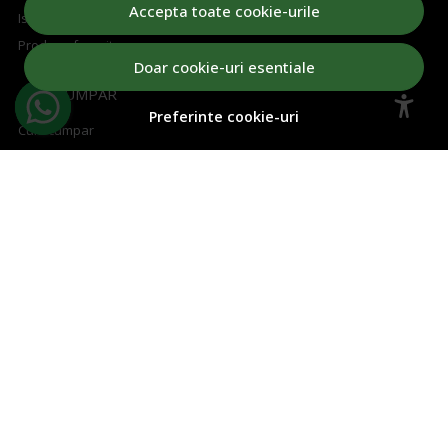
Accepta toate cookie-urile
Istoric comenzi
Produse favorite
Doar cookie-uri esentiale
CUM CUMPAR
Preferinte cookie-uri
Cum cumpar
Cosul meu
Metode de plata
Transport si retururi
Regulament concurs
ABONEAZA-TE LA NEWSLETTER
Aboneaza-te la Newsletter si fii la curent cu toate ofertele!
Email
Aboneaza-te