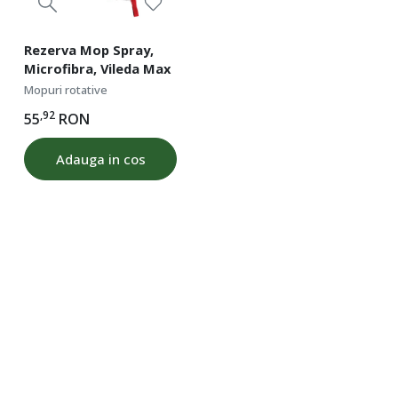
Rezerva Mop Spray,
Microfibra, Vileda Max
Mopuri rotative
,92
55
RON
Adauga in cos