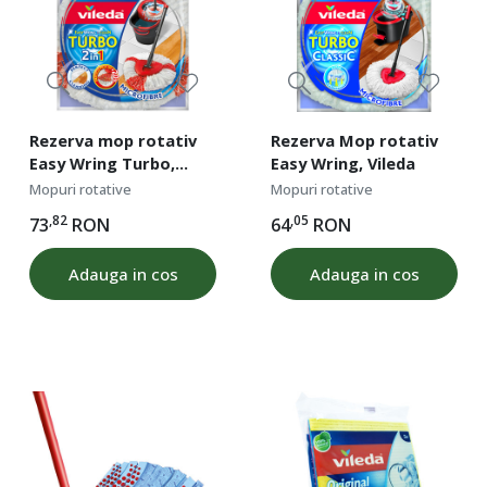
Rezerva mop rotativ
Rezerva Mop rotativ
Easy Wring Turbo,
Easy Wring, Vileda
Vileda
Mopuri rotative
Mopuri rotative
,82
,05
73
RON
64
RON
Adauga in cos
Adauga in cos