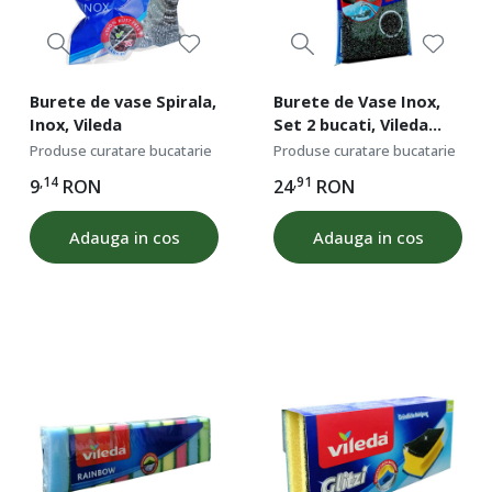
Burete de vase Spirala,
Burete de Vase Inox,
Inox, Vileda
Set 2 bucati, Vileda
Power
Produse curatare bucatarie
Produse curatare bucatarie
,14
,91
9
RON
24
RON
Adauga in cos
Adauga in cos