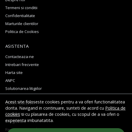
Termeni si conditii
Confidentialitate
Marturiile clientilor
Politica de Cookies
ASISTENTA
Contacteaza-ne
Intrebari frecvente
Harta site
ANPC
Solutionarea litigiilor
Acest site foloseste cookies pentru a va oferi functionalitatea
CONT CLIENT
dorita. Navigand in continuare, sunteti de acord cu
Politica de
Contul meu
cookies
si cu plasarea de cookies, cu scopul de a va oferi o
experienta imbunatatita.
Inregistrare
Recuperare parola