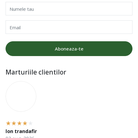
Numele tau
Email
Aboneaza-te
Marturiile clientilor
I
Ion trandafir