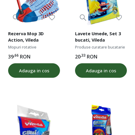
Rezerva Mop 3D
Lavete Umede, Set 3
Action, Vileda
bucati, Vileda
Mopuri rotative
Produse curatare bucatarie
,66
,33
39
RON
20
RON
Adauga in cos
Adauga in cos