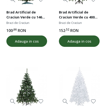
Brad Artificial de
Brad Artificial de
Craciun Verde cu 146
Craciun Verde cu 400
ramuri, 1.20 m
Ramuri, 1.5 m
Brazi de Craciun
Brazi de Craciun
,66
,52
100
RON
152
RON
Adauga in cos
Adauga in cos