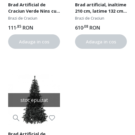
Brad Artificial de
Brad artificial, inaltime
Craciun Verde Nins cu
210 cm, latime 132 cm,
Baza din Lemn, 100 de
1168 ramuri, suport
Brazi de Craciun
Brazi de Craciun
Crengi, 100 cm Inaltime
metalic
,85
,08
111
RON
610
RON
Adauga in cos
Adauga in cos
stoc epuizat
Brad Artificial de