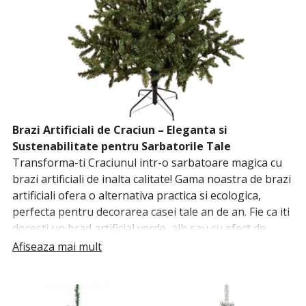
Brazi Artificiali de Craciun – Eleganta si
Sustenabilitate pentru Sarbatorile Tale
Transforma-ti Craciunul intr-o sarbatoare magica cu
brazi artificiali de inalta calitate! Gama noastra de brazi
artificiali ofera o alternativa practica si ecologica,
perfecta pentru decorarea casei tale an de an. Fie ca iti
doresti un brad artificial verde, alb sau cu efect de
zapada, vei gasi modelul ideal pentru a crea atmosfera
Afiseaza mai mult
de sarbatoare mult visata.
De ce sa alegi un brad artificial de Craciun?