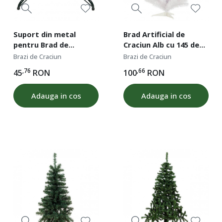
Suport din metal
Brad Artificial de
pentru Brad de
Craciun Alb cu 145 de
Craciun, 40x40 cm
ramuri, 1.20 m Inaltime
Brazi de Craciun
Brazi de Craciun
,76
,66
45
RON
100
RON
Adauga in cos
Adauga in cos