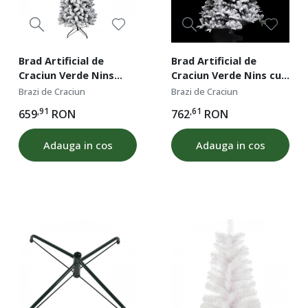
Brad Artificial de
Brad Artificial de
Craciun Verde Nins
Craciun Verde Nins cu
Slim cu 725 de Crengi,
1049 de Crengi, 210 cm
Brazi de Craciun
Brazi de Craciun
210 cm Inaltime
Inaltime
,91
,61
659
RON
762
RON
Adauga in cos
Adauga in cos