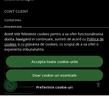
CONT CLIENT
Contul meu
Inregistrare
Recuperare parola
Acest site foloseste cookies pentru a va oferi functionalitatea
dorita. Navigand in continuare, sunteti de acord cu
Politica de
Istoric comenzi
cookies
si cu plasarea de cookies, cu scopul de a va oferi o
Produse favorite
experienta imbunatatita.
CUM CUMPAR
Accepta toate cookie-urile
Cum cumpar
Cosul meu
Doar cookie-uri esentiale
Metode de plata
Transport si retururi
Preferinte cookie-uri
Regulament concurs
ABONEAZA-TE LA NEWSLETTER