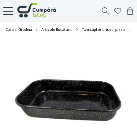
Casa si Gradina
Articole Bucatarie
Tavi cuptor briose, pizza
T