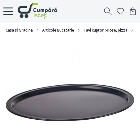
Casa si Gradina
Articole Bucatarie
Tavi cuptor briose, pizza
T