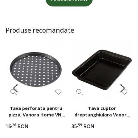
Produse recomandate
Tava perforata pentru
Tava cuptor
pizza, Vanora Home VN-
dreptunghiulara Vanora
YMJ-26, 26x1.4 cm, Negru
Home VN-SL-2007,
,26
,59
16
RON
35
RON
acoperire non-stick,
42.5x29x5 cm