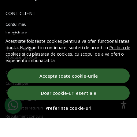
CONT CLIENT
Contul meu
Inregistrare
Recuperare parola
Acest site foloseste cookies pentru a va oferi functionalitatea
dorita. Navigand in continuare, sunteti de acord cu
Politica de
Istoric comenzi
cookies
si cu plasarea de cookies, cu scopul de a va oferi o
Produse favorite
experienta imbunatatita.
CUM CUMPAR
Accepta toate cookie-urile
Cum cumpar
Cosul meu
Doar cookie-uri esentiale
Metode de plata
Transport si retururi
Preferinte cookie-uri
Regulament concurs
ABONEAZA-TE LA NEWSLETTER