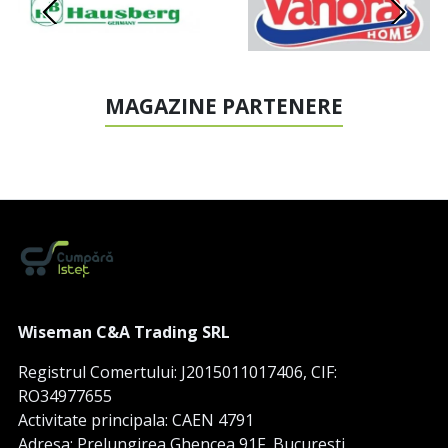
MAGAZINE PARTENERE
Wiseman C&A Trading SRL
Registrul Comertului: J2015011017406, CIF:
RO34977655
Activitate principala: CAEN 4791
Adresa: Prelungirea Ghencea 91F, Bucuresti