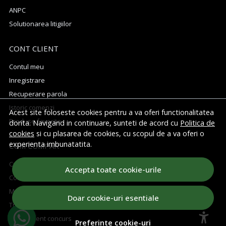
ANPC
Solutionarea litigiilor
CONT CLIENT
Contul meu
Inregistrare
Recuperare parola
Istoric comenzi
Acest site foloseste cookies pentru a va oferi functionalitatea
Produse favorite
dorita. Navigand in continuare, sunteti de acord cu
Politica de
cookies
si cu plasarea de cookies, cu scopul de a va oferi o
experienta imbunatatita.
CUM CUMPAR
Cum cumpar
Accepta toate cookie-urile
Cosul meu
Metode de plata
Doar cookie-uri esentiale
Transport si retururi
Regulament concurs
Preferinte cookie-uri