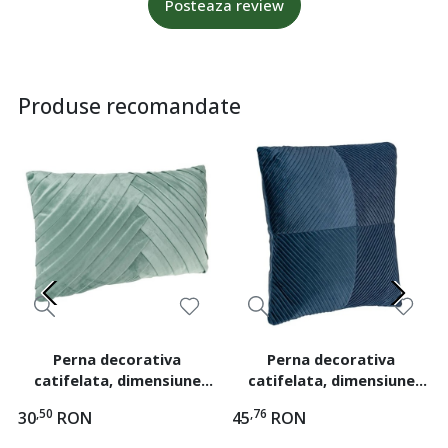
Posteaza review
Produse recomandate
Perna decorativa
Perna decorativa
catifelata, dimensiune
catifelata, dimensiune
50x30x10 cm, model
45x45x12 cm, model
,50
,76
30
RON
45
RON
reliefat, Verde menta
reliefat, Albastru