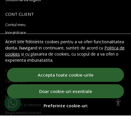
CONT CLIENT
Contul meu
Inregistrare
Recuperare parola
Acest site foloseste cookies pentru a va oferi functionalitatea
dorita. Navigand in continuare, sunteti de acord cu
Politica de
Istoric comenzi
cookies
si cu plasarea de cookies, cu scopul de a va oferi o
Produse favorite
experienta imbunatatita.
CUM CUMPAR
Accepta toate cookie-urile
Cum cumpar
Cosul meu
Doar cookie-uri esentiale
Metode de plata
Transport si retururi
Preferinte cookie-uri
Regulament concurs
ABONEAZA-TE LA NEWSLETTER