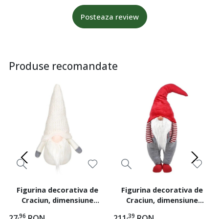
Posteaza review
Produse recomandate
Figurina decorativa de
Figurina decorativa de
Craciun, dimensiune
Craciun, dimensiune
15x10x25 cm, Gnome cu
42x25x115 cm, Gnome cu
,96
,39
27
RON
211
RON