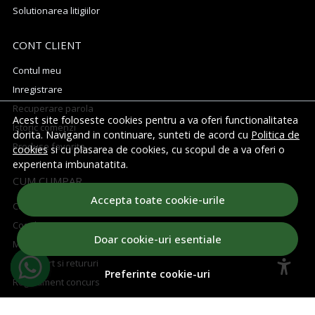
Solutionarea litigiilor
CONT CLIENT
Contul meu
Inregistrare
Recuperare parola
Acest site foloseste cookies pentru a va oferi functionalitatea
Istoric comenzi
dorita. Navigand in continuare, sunteti de acord cu
Politica de
Produse favorite
cookies
si cu plasarea de cookies, cu scopul de a va oferi o
experienta imbunatatita.
CUM CUMPAR
Accepta toate cookie-urile
Cum cumpar
Cosul meu
Doar cookie-uri esentiale
Metode de plata
Transport si retururi
Preferinte cookie-uri
Regulament concurs