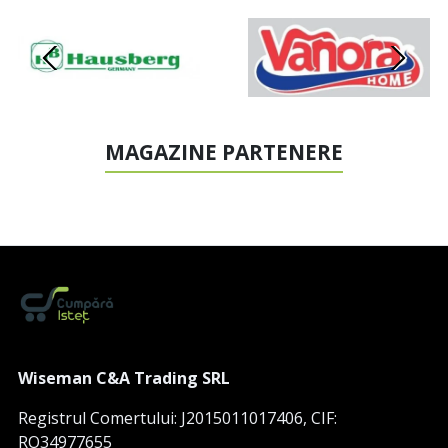
MAGAZINE PARTENERE
Wiseman C&A Trading SRL
Registrul Comertului: J2015011017406, CIF:
RO34977655