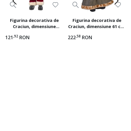
Figurina decorativa de
Figurina decorativa de
Craciun, dimensiune
Craciun, dimensiune 61 cm,
28x15x45 cm, Mos Craciun
Sotia lui Mos Craciun
,92
,58
121
RON
222
RON
cu sac