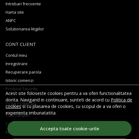
Intrebari frecvente
Harta site
ANPC
Solutionarea litigiilor
CONT CLIENT
Contul meu
Inregistrare
Recuperare parola
Istoric comenzi
Produse favorite
Acest site foloseste cookies pentru a va oferi functionalitatea
dorita. Navigand in continuare, sunteti de acord cu
Politica de
CUM CUMPAR
cookies
si cu plasarea de cookies, cu scopul de a va oferi o
experienta imbunatatita.
Cum cumpar
Cosul meu
Accepta toate cookie-urile
Metode de plata