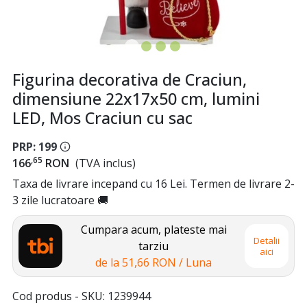
Figurina decorativa de Craciun,
dimensiune 22x17x50 cm, lumini
LED, Mos Craciun cu sac
PRP: 199
,65
166
RON
(TVA inclus)
Taxa de livrare incepand cu 16 Lei. Termen de livrare 2-
3 zile lucratoare 🚚
Cumpara acum, plateste mai
Detalii
tarziu
aici
de la
51,66 RON
/ Luna
Cod produs - SKU
1239944