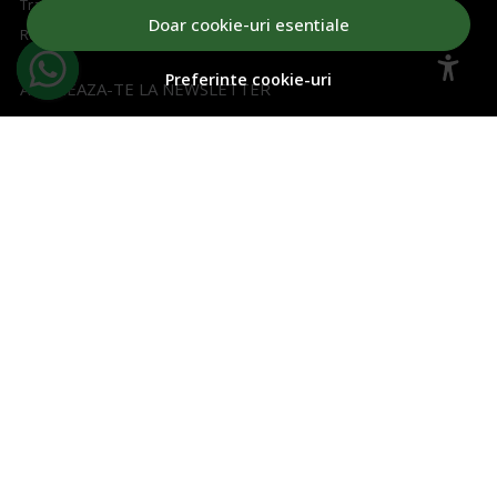
Transport si retururi
Doar cookie-uri esentiale
Regulament concurs
Preferinte cookie-uri
ABONEAZA-TE LA NEWSLETTER
Aboneaza-te la Newsletter si fii la curent cu toate ofertele!
Email
Aboneaza-te