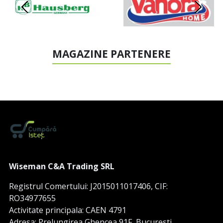
MAGAZINE PARTENERE
Wiseman C&A Trading SRL
Registrul Comertului: J2015011017406, CIF:
RO34977655
Activitate principala: CAEN 4791
Adresa: Prelungirea Ghencea 91F, Bucuresti