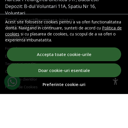
Depozit: B-dul Voluntari 11A, Spatiu Nr 16,
Voluntari
Email: contact@cumpara-istet.ro
Acest site foloseste cookies pentru a va oferi functionalitatea
Telefon: 0770.762.434
dorita. Navigand in continuare, sunteti de acord cu
Politica de
cookies
si cu plasarea de cookies, cu scopul de a va oferi o
DESPRE NOI
experienta imbunatatita.
Formular retur
Accepta toate cookie-urile
Despre noi
Termeni si conditii
Doar cookie-uri esentiale
Confidentialitate
Marturiile clientilor
Preferinte cookie-uri
Politica de Cookies
ASISTENTA
Contacteaza-ne
Intrebari frecvente
Harta site