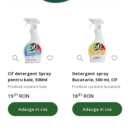
Cif detergent Spray
Detergent spray
pentru baie, 500ml
Bucatarie, 500 ml, CIF
Produse curatare baie
Produse curatare bucatarie
,31
,81
19
RON
18
RON
Adauga in cos
Adauga in cos