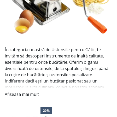
În categoria noastră de Ustensile pentru Gătit, te
invităm să descoperi instrumente de înaltă calitate,
esențiale pentru orice bucătărie. Oferim o gamă
diversificată de ustensile, de la spatule și linguri până
la cuțite de bucătărie și ustensile specializate.
Indiferent dacă ești un bucătar pasionat sau un
începător în arta culinară, colecția noastră acoperă
toate nevoile tale. Alege dintr-o varietate de materiale
Afiseaza mai mult
durabile, forme ergonomice și designuri practice
pentru a-ți facilita procesul de gătit și pentru a obține
20%
rezultate deosebite. Descoperă acum gama noastră și