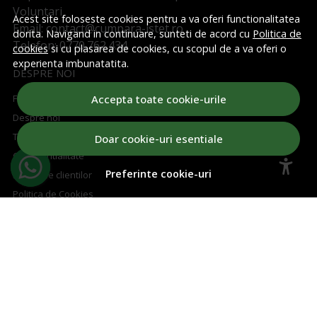
Voluntari
Acest site foloseste cookies pentru a va oferi functionalitatea
Email: contact@cumpara-istet.ro
dorita. Navigand in continuare, sunteti de acord cu
Politica de
Telefon: 0770.762.434
cookies
si cu plasarea de cookies, cu scopul de a va oferi o
experienta imbunatatita.
DESPRE NOI
Formular retur
Accepta toate cookie-urile
Despre noi
Termeni si conditii
Doar cookie-uri esentiale
Confidentialitate
Preferinte cookie-uri
Marturiile clientilor
Politica de Cookies
ASISTENTA
Contacteaza-ne
Intrebari frecvente
Harta site
ANPC