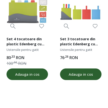
investește în ustensile care să aducă eficiență și
plăcere în bucătăria ta.
Set 4 tocatoare din
Set 3 tocatoare din
plastic Edenberg cu
plastic Edenberg cu
suport, dimensiune 30
suport, Multicolor
Ustensile pentru gatit
Ustensile pentru gatit
x 20 cm, Multicolor
,33
,26
80
RON
76
RON
,66
100
RON
Adauga in cos
Adauga in cos