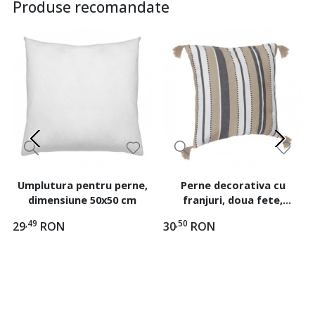
Produse recomandate
Umplutura pentru perne,
Perne decorativa cu
dimensiune 50x50 cm
franjuri, doua fete,
dimensiune 40x40x12 cm,
,49
,50
29
RON
30
RON
Dungi