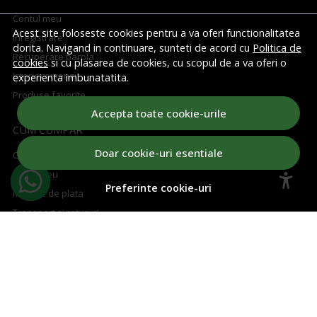
Contul meu
Acest site foloseste cookies pentru a va oferi functionalitatea
Inregistrare
dorita. Navigand in continuare, sunteti de acord cu
Politica de
Recuperare parola
cookies
si cu plasarea de cookies, cu scopul de a va oferi o
Istoric comenzi
experienta imbunatatita.
Produse favorite
Accepta toate cookie-urile
CUM CUMPAR
Doar cookie-uri esentiale
Cum cumpar
Cosul meu
Preferinte cookie-uri
Metode de plata
Transport si retururi
Regulament concurs
ABONEAZA-TE LA NEWSLETTER
Aboneaza-te la Newsletter si fii la curent cu toate ofertele!