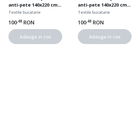
anti-pete 140x220 cm,
anti-pete 140x220 cm,
Frunze
Flori Roz
Textile bucatarie
Textile bucatarie
,48
,48
100
RON
100
RON
Adauga in cos
Adauga in cos