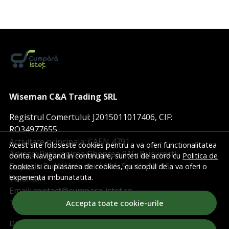
Wiseman C&A Trading SRL
Registrul Comertului: J2015011017406, CIF:
RO34977655
Activitate principala: CAEN 4791
Acest site foloseste cookies pentru a va oferi functionalitatea
Adresa: Prelungirea Ghencea 91F, Bucuresti
dorita. Navigand in continuare, sunteti de acord cu
Politica de
Depozit: B-dul Voluntari 11A, Spatiu Nr 16,
cookies
si cu plasarea de cookies, cu scopul de a va oferi o
experienta imbunatatita.
Voluntari
Email: contact@cumpara-istet.ro
Telefon: 0770.762.434
Accepta toate cookie-urile
DESPRE NOI