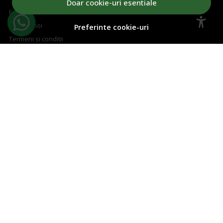
Doar cookie-uri esentiale
Formular retur
Despre noi
Preferinte cookie-uri
Termeni si conditii
Confidentialitate
Marturiile clientilor
Politica de Cookies
ASISTENTA
Contacteaza-ne
Intrebari frecvente
Harta site
ANPC
Solutionarea litigiilor
CONT CLIENT
Contul meu