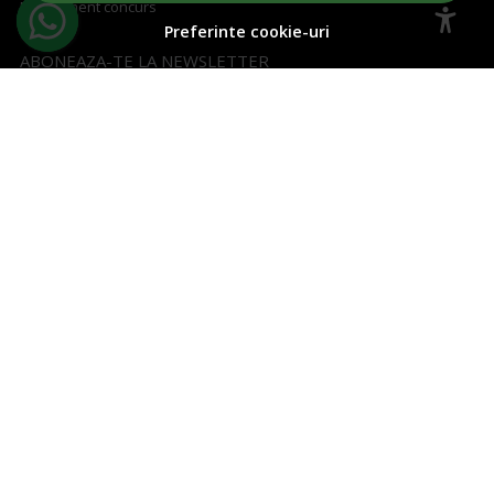
Regulament concurs
Preferinte cookie-uri
ABONEAZA-TE LA NEWSLETTER
Aboneaza-te la Newsletter si fii la curent cu toate ofertele!
Email
Aboneaza-te