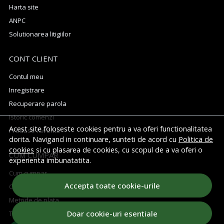
Harta site
ANPC
Solutionarea litigiilor
CONT CLIENT
Contul meu
Inregistrare
Recuperare parola
Istoric comenzi
Acest site foloseste cookies pentru a va oferi functionalitatea
Produse favorite
dorita. Navigand in continuare, sunteti de acord cu
Politica de
cookies
si cu plasarea de cookies, cu scopul de a va oferi o
CUM CUMPAR
experienta imbunatatita.
Cum cumpar
Accepta toate cookie-urile
Cosul meu
Metode de plata
Doar cookie-uri esentiale
Transport si retururi