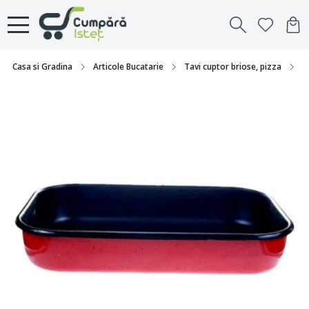
Casa si Gradina
Articole Bucatarie
Tavi cuptor briose, pizza
T