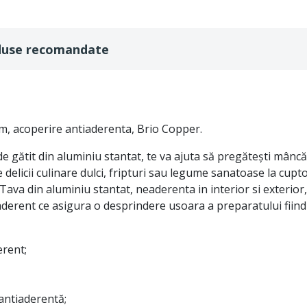
duse recomandate
m, acoperire antiaderenta, Brio Copper.
de gătit din aluminiu stantat, te va ajuta să pregătești mânc
e delicii culinare dulci, fripturi sau legume sanatoase la cup
 din aluminiu stantat, neaderenta in interior si exterior, e
iaderent ce asigura o desprindere usoara a preparatului fiind
erent;
antiaderentă;