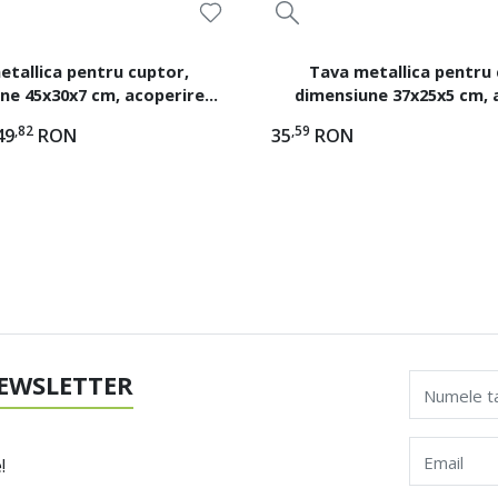
etallica pentru cuptor,
Tava metallica pentru 
ne 45x30x7 cm, acoperire
dimensiune 37x25x5 cm, 
ntiaderenta ILAG
antiaderenta IL
,82
,59
49
RON
35
RON
EWSLETTER
Numele t
Email
!