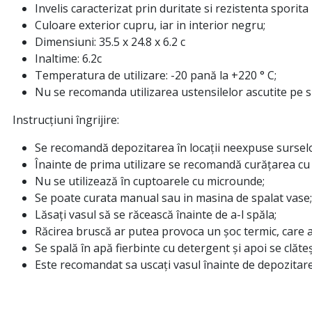
Invelis caracterizat prin duritate si rezistenta sporita 
Culoare exterior cupru, iar in interior negru;
Dimensiuni: 35.5 x 24.8 x 6.2 c
Inaltime: 6.2c
Temperatura de utilizare: -20 pană la +220 ° C;
Nu se recomanda utilizarea ustensilelor ascutite pe s
Instrucțiuni îngrijire:
Se recomandă depozitarea în locații neexpuse surselor
Înainte de prima utilizare se recomandă curățarea cu 
Nu se utilizează în cuptoarele cu microunde;
Se poate curata manual sau in masina de spalat vase;
Lăsați vasul să se răcească înainte de a-l spăla;
Răcirea bruscă ar putea provoca un șoc termic, care a
Se spală în apă fierbinte cu detergent și apoi se clăteș
Este recomandat sa uscați vasul înainte de depozitare