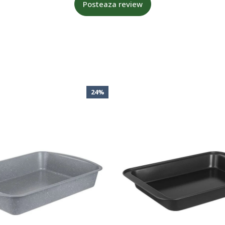
Posteaza review
24%