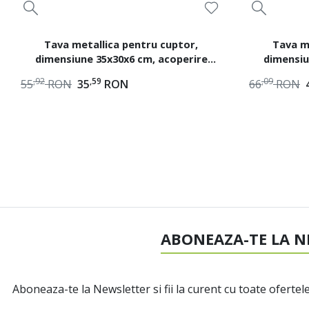
Tava metallica pentru cuptor,
Tava m
dimensiune 35x30x6 cm, acoperire
dimensiu
antiaderenta ILAG
a
,92
,59
,09
55
RON
35
RON
66
RON
ABONEAZA-TE LA N
Aboneaza-te la Newsletter si fii la curent cu toate ofertele