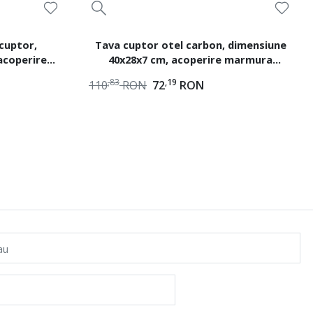
cuptor,
Tava cuptor otel carbon, dimensiune
acoperire
40x28x7 cm, acoperire marmura
AG
ceramica, 2 straturi, Blaumann BL-3889
,83
,19
110
RON
72
RON
au