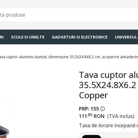
RI
SCULE SI UNELTE
GADGETURI SI ELECTRONICE
UNIVERSUL
ava cuptor aluminiu stantat, dimensiune 35.5X24.8X6.2 cm, acoperire antiadere
Tava cuptor al
35.5X24.8X6.2 
Copper
PRP: 155
,85
111
RON
(TVA inclus)
Taxa de livrare incepand c