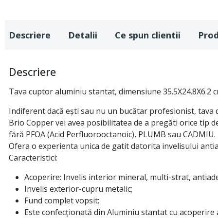
Descriere
Detalii
Ce spun clientii
Pro
Descriere
Tava cuptor aluminiu stantat, dimensiune 35.5X24.8X6.2 c
Indiferent dacă ești sau nu un bucătar profesionist, tava 
Brio Copper vei avea posibilitatea de a pregăti orice tip d
fără PFOA (Acid Perfluorooctanoic), PLUMB sau CADMIU. Tava
Ofera o experienta unica de gatit datorita invelisului ant
Caracteristici:
Acoperire: Invelis interior mineral, multi-strat, antiad
Invelis exterior-cupru metalic;
Fund complet vopsit;
Este confecționată din Aluminiu stantat cu acoperire 