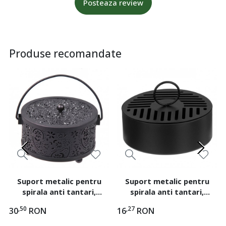
Posteaza review
Produse recomandate
Suport metalic pentru
Suport metalic pentru
spirala anti tantari,
spirala anti tantari,
dimensiune 15x10 cm
dimensiune 15x5.5 cm
,50
,27
30
RON
16
RON