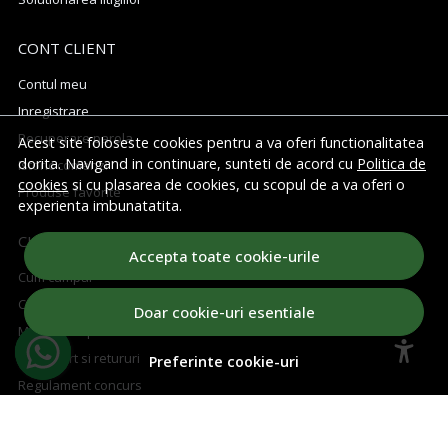
CONT CLIENT
Contul meu
Inregistrare
Recuperare parola
Acest site foloseste cookies pentru a va oferi functionalitatea
dorita. Navigand in continuare, sunteti de acord cu
Politica de
Istoric comenzi
cookies
si cu plasarea de cookies, cu scopul de a va oferi o
Produse favorite
experienta imbunatatita.
CUM CUMPAR
Accepta toate cookie-urile
Cum cumpar
Cosul meu
Doar cookie-uri esentiale
Metode de plata
Transport si retururi
Preferinte cookie-uri
Regulament concurs
ABONEAZA-TE LA NEWSLETTER