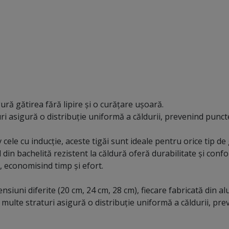
ră gătirea fără lipire și o curățare ușoară.
ri asigură o distribuție uniformă a căldurii, prevenind puncte
v cele cu inducție, aceste tigăi sunt ideale pentru orice tip de 
in bachelită rezistent la căldură oferă durabilitate și confort
, economisind timp și efort.
nsiuni diferite (20 cm, 24 cm, 28 cm), fiecare fabricată din a
multe straturi asigură o distribuție uniformă a căldurii, pr