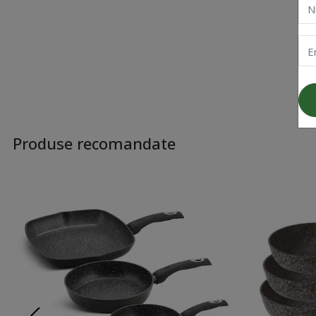
N
E
Produse recomandate