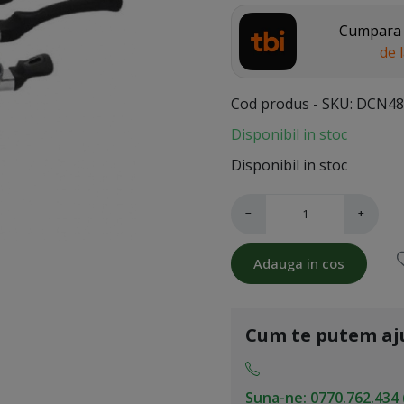
Cumpara a
de 
Cod produs - SKU
DCN48
Disponibil in stoc
Disponibil in stoc
−
+
Adauga in cos
Cum te putem aj
Suna-ne: 0770.762.434 (L