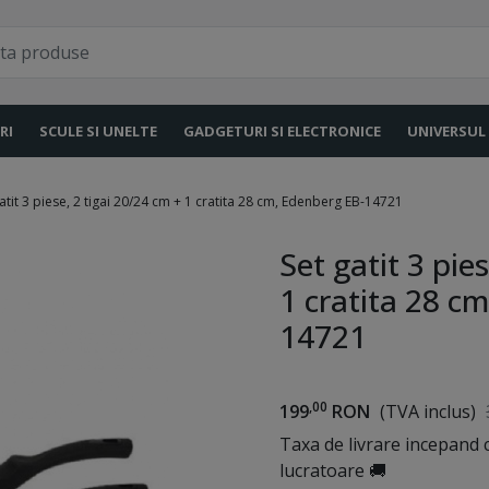
RI
SCULE SI UNELTE
GADGETURI SI ELECTRONICE
UNIVERSUL
atit 3 piese, 2 tigai 20/24 cm + 1 cratita 28 cm, Edenberg EB-14721
Set gatit 3 pie
1 cratita 28 c
14721
,00
199
RON
(TVA inclus)
Taxa de livrare incepand c
lucratoare 🚚