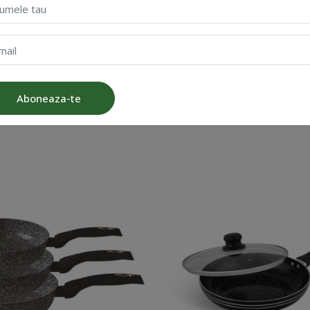
umele tau
Detii sau ai utilizat produsul?
Posteaza review
mail
Aboneaza-te