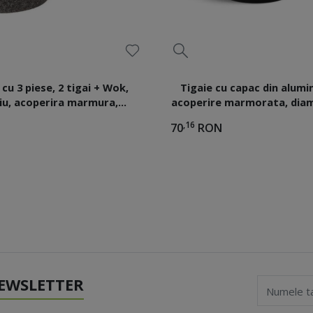
 cu 3 piese, 2 tigai + Wok,
Tigaie cu capac din alumi
iu, acoperira marmura,
acoperire marmorata, diam
Edenberg
baza inductie, Edenber
,16
70
RON
EWSLETTER
Numele t