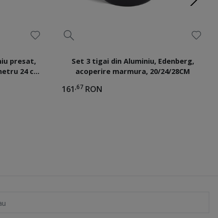
niu presat,
Set 3 tigai din Aluminiu, Edenberg,
etru 24 cm,
acoperire marmura, 20/24/28CM
g EB-766
,67
161
RON
au