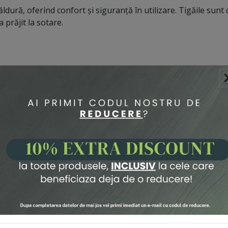
ură, oferind confort și siguranță în utilizare. Tigăile sunt co
a prăjit la sotare.