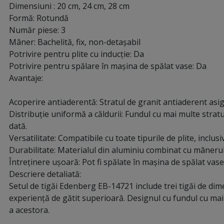
Dimensiuni : 20 cm, 24 cm, 28 cm
Formă: Rotundă
Număr piese: 3
Mâner: Bachelită, fix, non-detașabil
Potrivire pentru plite cu inducție: Da
Potrivire pentru spălare în mașina de spălat vase: Da
Avantaje:
Acoperire antiaderentă: Stratul de granit antiaderent asigu
Distribuție uniformă a căldurii: Fundul cu mai multe stratu
dată.
Versatilitate: Compatibile cu toate tipurile de plite, inclusi
Durabilitate: Materialul din aluminiu combinat cu mânerul d
Întreținere ușoară: Pot fi spălate în mașina de spălat vase
Descriere detaliată:
Setul de tigăi Edenberg EB-14721 include trei tigăi de dime
experiență de gătit superioară. Designul cu fundul cu mai 
a acestora.