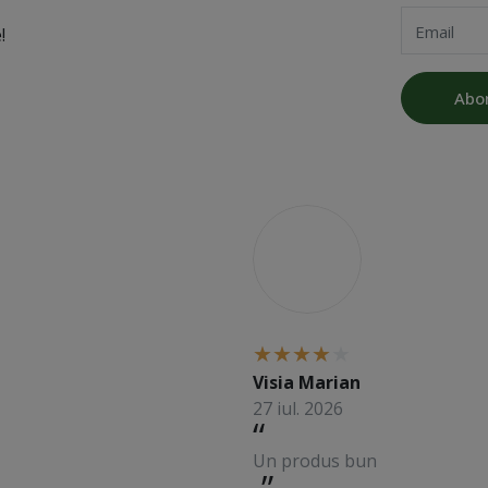
Email
!
Abo
V
Visia Marian
27 iul. 2026
Un produs bun