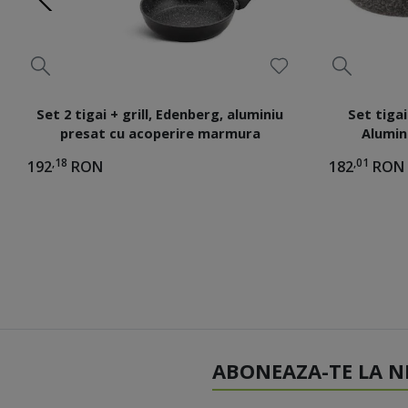
Set 2 tigai + grill, Edenberg, aluminiu
Set tigai
presat cu acoperire marmura
Alumin
,18
,01
192
RON
182
RON
ABONEAZA-TE LA N