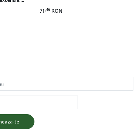
are, chrome
,46
71
RON
22
au
neaza-te