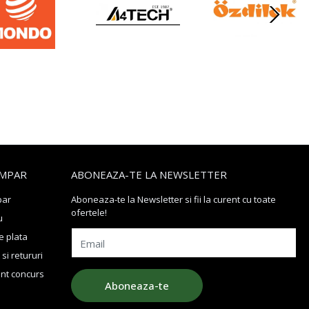
MPAR
ABONEAZA-TE LA NEWSLETTER
par
Aboneaza-te la Newsletter si fii la curent cu toate
ofertele!
u
 plata
Email
si retururi
nt concurs
Aboneaza-te