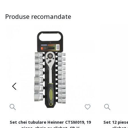
Produse recomandate
Set chei tubulare Heinner CTSM019, 19
Set 12 pies
piese, cheie cu clichet, CR-V
clichet 