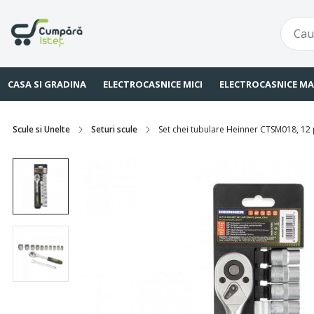
CASA SI GRADINA
ELECTROCASNICE MICI
ELECTROCASNICE MA
Scule si Unelte
Seturi scule
Set chei tubulare Heinner CTSM018, 12 p