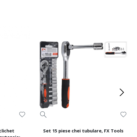
clichet
Set 15 piese chei tubulare, FX Tools
 extensie: