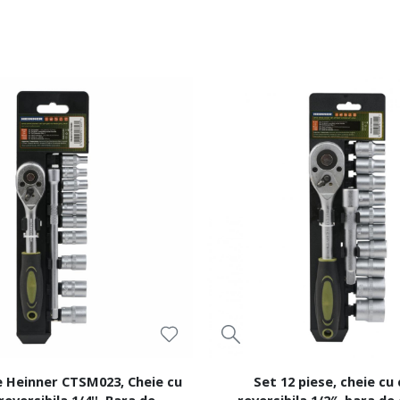
e Heinner CTSM023, Cheie cu
Set 12 piese, cheie cu 
reversibila 1/4'', Bara de
reversibila 1/2″, bara de