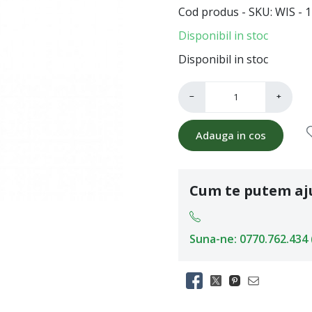
Cod produs - SKU
WIS - 
Disponibil in stoc
Disponibil in stoc
−
+
Adauga in cos
Cum te putem aj
Suna-ne: 0770.762.434 (L