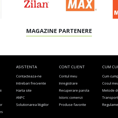
MAGAZINE PARTENERE
ASISTENTA
CONT CLIENT
CUM CU
Contacteaza-ne
Contul meu
Cum cum
Intrebari frecvente
Inregistrare
Cosul me
ii
Harta site
Recuperare parola
Metode de
ANPC
Istoric comenzi
Transport 
or
Solutionarea litigiilor
Produse favorite
Regulame
es