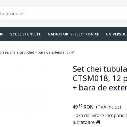
RI
SCULE SI UNELTE
GADGETURI SI ELECTRONICE
UNIVERSUL
iese, cheie cu clichet + bara de extensie, CR-V
Set chei tubul
CTSM018, 12 pi
+ bara de exte
,82
49
RON
(TVA inclus)
Taxa de livrare incepand c
lucratoare 🚚