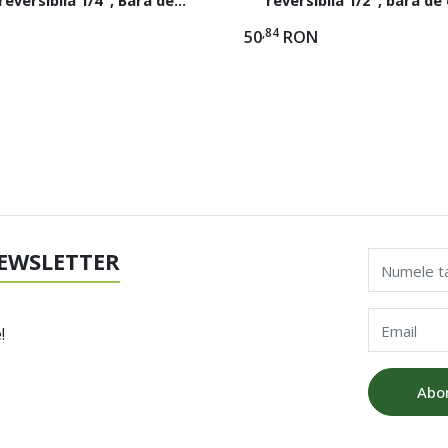
52mm, capete chei tubulare,
127mm, capete chei tubul
,84
50
RON
chrome vanadium
vanadium, CTSM0
EWSLETTER
Numele t
Email
!
Abo