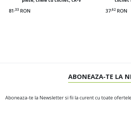
extensie: 1
,33
,62
81
RON
37
RON
ABONEAZA-TE LA N
Aboneaza-te la Newsletter si fii la curent cu toate ofertele