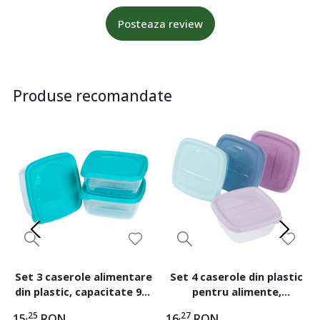
Posteaza review
Produse recomandate
Set 3 caserole alimentare
Set 4 caserole din plastic
din plastic, capacitate 900
pentru alimente,
ml, dimensiune 13x13x7 cm
dimensiune 10x10x4.5 cm,
,25
,27
15
RON
16
RON