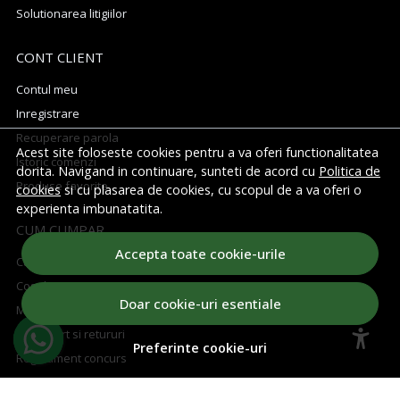
Solutionarea litigiilor
CONT CLIENT
Contul meu
Inregistrare
Recuperare parola
Acest site foloseste cookies pentru a va oferi functionalitatea
Istoric comenzi
dorita. Navigand in continuare, sunteti de acord cu
Politica de
Produse favorite
cookies
si cu plasarea de cookies, cu scopul de a va oferi o
experienta imbunatatita.
CUM CUMPAR
Accepta toate cookie-urile
Cum cumpar
Cosul meu
Doar cookie-uri esentiale
Metode de plata
Transport si retururi
Preferinte cookie-uri
Regulament concurs