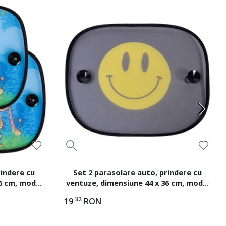
rindere cu
Set 2 parasolare auto, prindere cu
6 cm, model
ventuze, dimensiune 44 x 36 cm, model
Smile
,32
19
RON