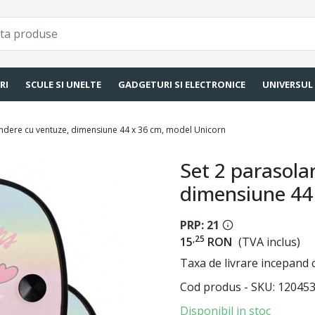
RI
SCULE SI UNELTE
GADGETURI SI ELECTRONICE
UNIVERSUL
indere cu ventuze, dimensiune 44 x 36 cm, model Unicorn
Set 2 parasola
dimensiune 44
PRP: 21
,25
15
RON
(TVA inclus)
Taxa de livrare incepand c
Cod produs - SKU
12045
Disponibil in stoc