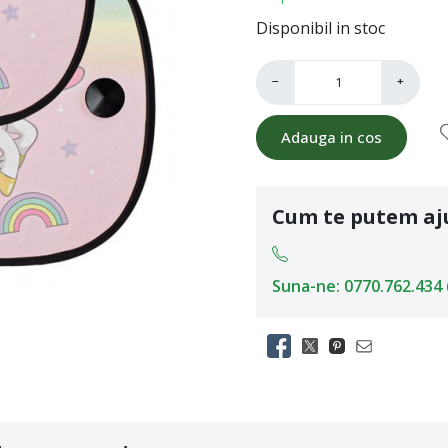
Disponibil in stoc
−
+
Adauga in cos
Cum te putem aj
Suna-ne: 0770.762.434 (L