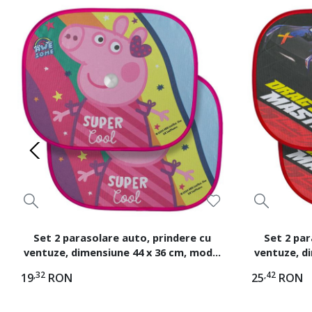
Set 2 parasolare auto, prindere cu
Set 2 par
ventuze, dimensiune 44 x 36 cm, model
ventuze, d
Peppa Pig
,32
,42
19
RON
25
RON