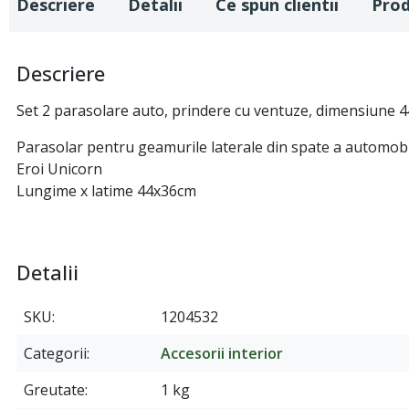
Descriere
Detalii
Ce spun clientii
Pro
Descriere
Set 2 parasolare auto, prindere cu ventuze, dimensiune 4
Parasolar pentru geamurile laterale din spate a automobilu
Eroi Unicorn
Lungime x latime 44x36cm
Detalii
SKU
1204532
Categorii
Accesorii interior
Greutate
1 kg