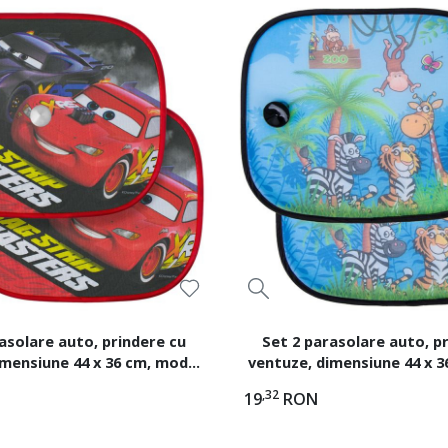
asolare auto, prindere cu
Set 2 parasolare auto, p
imensiune 44 x 36 cm, model
ventuze, dimensiune 44 x 3
Cars
Animalute
,32
19
RON