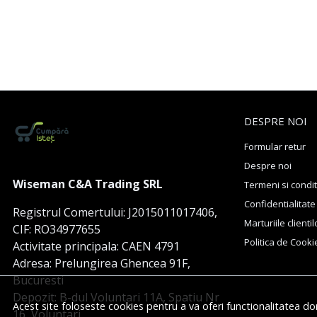
DESPRE NOI
Formular retur
Despre noi
Wiseman C&A Trading SRL
Termeni si condit
Confidentialitate
Registrul Comertului: J2015011017406,
Marturiile clientil
CIF: RO34977655
Politica de Cooki
Activitate principala: CAEN 4791
Adresa: Prelungirea Ghencea 91F,
Bucuresti
Depozit: B-dul Voluntari 11A, Spatiu Nr
Acest site foloseste cookies pentru a va oferi functionalitatea do
16, Voluntari