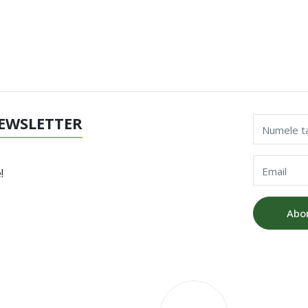
EWSLETTER
Numele t
Email
!
Abo
V