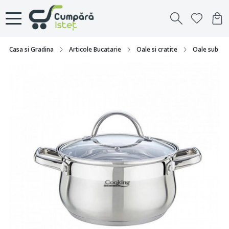
Casa si Gradina
Articole Bucatarie
Oale si cratite
Oale sub Pr