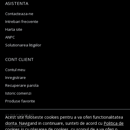
ASISTENTA
Contacteaza-ne
Intrebari frecvente
Harta site
ANPC
Solutionarea litigiilor
CONT CLIENT
Contul meu
Inregistrare
Recuperare parola
Istoric comenzi
Produse favorite
CUM CUMPAR
Acest site foloseste cookies pentru a va oferi functionalitatea
dorita. Navigand in continuare, sunteti de acord cu
Politica de
Cum cumpar
cookies
si cu plasarea de cookies, cu scopul de a va oferi o