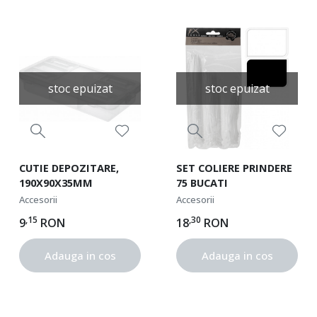
stoc epuizat
stoc epuizat
CUTIE DEPOZITARE,
SET COLIERE PRINDERE
190X90X35MM
75 BUCATI
Accesorii
Accesorii
,15
,30
9
RON
18
RON
Adauga in cos
Adauga in cos