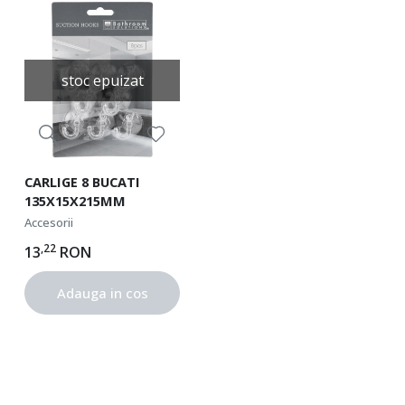
stoc epuizat
CARLIGE 8 BUCATI
135X15X215MM
Accesorii
,22
13
RON
Adauga in cos