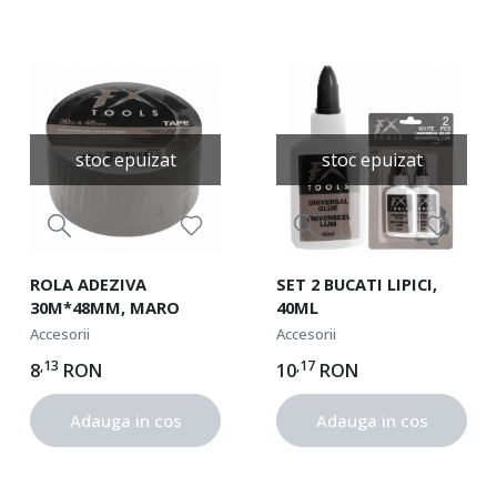
stoc epuizat
stoc epuizat
ROLA ADEZIVA
SET 2 BUCATI LIPICI,
30M*48MM, MARO
40ML
Accesorii
Accesorii
,13
,17
8
RON
10
RON
Adauga in cos
Adauga in cos