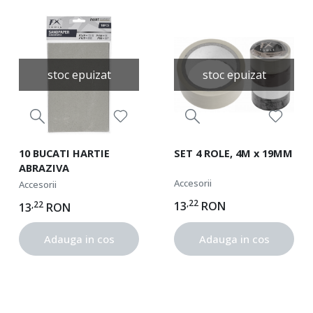
stoc epuizat
stoc epuizat
10 BUCATI HARTIE
SET 4 ROLE, 4M x 19MM
ABRAZIVA
Accesorii
Accesorii
,22
,22
13
RON
13
RON
Adauga in cos
Adauga in cos