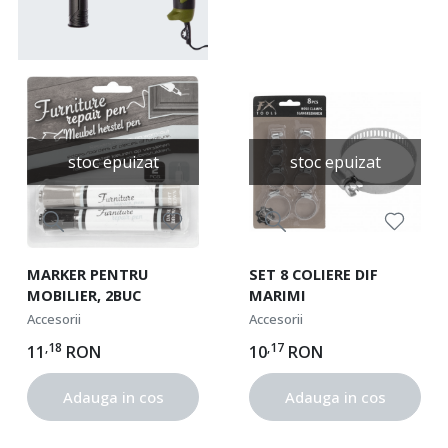
stoc epuizat
stoc epuizat
MARKER PENTRU
SET 8 COLIERE DIF
MOBILIER, 2BUC
MARIMI
Accesorii
Accesorii
,18
,17
11
RON
10
RON
Adauga in cos
Adauga in cos