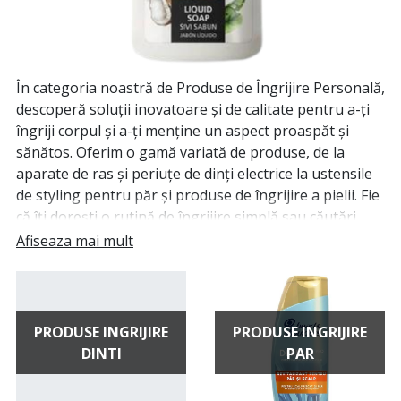
În categoria noastră de Produse de Îngrijire Personală,
descoperă soluții inovatoare și de calitate pentru a-ți
îngriji corpul și a-ți menține un aspect proaspăt și
sănătos. Oferim o gamă variată de produse, de la
aparate de ras și periuțe de dinți electrice la ustensile
de styling pentru păr și produse de îngrijire a pielii. Fie
că îți dorești o rutină de îngrijire simplă sau căutări
produse specializate, colecția noastră acoperă nevoile
Afiseaza mai mult
fiecărui individ. Descoperă tehnologii avansate și
ingrediente de calitate care transformă rutina ta zilnică
într-o experiență plăcută și eficientă. Explorează acum
selecția noastră și investește în propria ta bunăstare și
PRODUSE INGRIJIRE
PRODUSE INGRIJIRE
aspect radiant.
DINTI
PAR