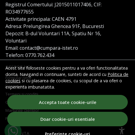
Registrul Comertului: J2015011017406, CIF:
RO34977655
Activitate principala: CAEN 4791
Adresa: Prelungirea Ghencea 91F, Bucuresti
Depozit: B-dul Voluntari 11A, Spatiu Nr 16,
Voluntari
Email: contact@cumpara-istet.ro
Telefon: 0770.762.434
DESPRE NOI
Acest site foloseste cookies pentru a va oferi functionalitatea
dorita. Navigand in continuare, sunteti de acord cu
Politica de
Formular retur
cookies
si cu plasarea de cookies, cu scopul de a va oferi o
Despre noi
experienta imbunatatita.
Termeni si conditii
Accepta toate cookie-urile
Confidentialitate
Marturiile clientilor
Politica de Cookies
Doar cookie-uri esentiale
ASISTENTA
Preferinte cookie-uri