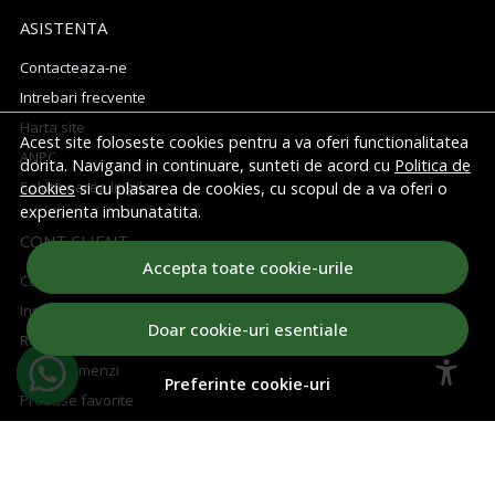
ASISTENTA
Contacteaza-ne
Intrebari frecvente
Harta site
Acest site foloseste cookies pentru a va oferi functionalitatea
ANPC
dorita. Navigand in continuare, sunteti de acord cu
Politica de
Solutionarea litigiilor
cookies
si cu plasarea de cookies, cu scopul de a va oferi o
experienta imbunatatita.
CONT CLIENT
Accepta toate cookie-urile
Contul meu
Inregistrare
Doar cookie-uri esentiale
Recuperare parola
Istoric comenzi
Preferinte cookie-uri
Produse favorite
CUM CUMPAR
Cum cumpar