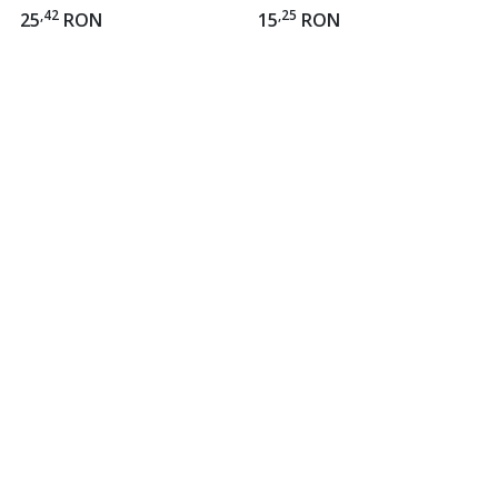
dimensiune 38x38x5 cm,
dimensiune 39x39x3 cm,
,42
,25
25
RON
15
RON
Gri
Gri