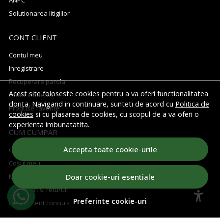
ANPC
Solutionarea litigiilor
CONT CLIENT
Contul meu
Inregistrare
Recuperare parola
Acest site foloseste cookies pentru a va oferi functionalitatea
Istoric comenzi
dorita. Navigand in continuare, sunteti de acord cu
Politica de
Produse favorite
cookies
si cu plasarea de cookies, cu scopul de a va oferi o
experienta imbunatatita.
CUM CUMPAR
Accepta toate cookie-urile
Cum cumpar
Cosul meu
Doar cookie-uri esentiale
Metode de plata
Transport si retururi
Preferinte cookie-uri
Regulament concurs