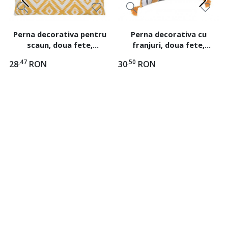
Perna decorativa pentru
Perna decorativa cu
scaun, doua fete,
franjuri, doua fete,
dimensiune 38x38x5 cm,
dimensiune 40x40x12 cm,
,47
,50
28
RON
30
RON
Galben mustar
Galben mustar