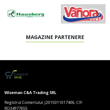
MAGAZINE PARTENERE
Wiseman C&A Trading SRL
Registrul Comertului: J2015011017406, CIF:
RO34977655