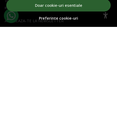
Transport si retururi
Doar cookie-uri esentiale
Regulament concurs
Preferinte cookie-uri
ABONEAZA-TE LA NEWSLETTER
Aboneaza-te la Newsletter si fii la curent cu toate ofertele!
Email
Aboneaza-te