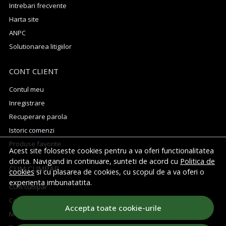
Intrebari frecvente
Harta site
ANPC
Solutionarea litigiilor
CONT CLIENT
Contul meu
Inregistrare
Recuperare parola
Istoric comenzi
Produse favorite
Acest site foloseste cookies pentru a va oferi functionalitatea
dorita. Navigand in continuare, sunteti de acord cu
Politica de
CUM CUMPAR
cookies
si cu plasarea de cookies, cu scopul de a va oferi o
experienta imbunatatita.
Cum cumpar
Cosul meu
Accepta toate cookie-urile
Metode de plata