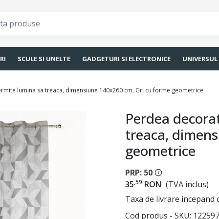
RI
SCULE SI UNELTE
GADGETURI SI ELECTRONICE
UNIVERSUL
ermite lumina sa treaca, dimensiune 140x260 cm, Gri cu forme geometrice
Perdea decorat
treaca, dimens
geometrice
PRP: 50
,59
35
RON
(TVA inclus)
Taxa de livrare incepand c
Cod produs - SKU
12259