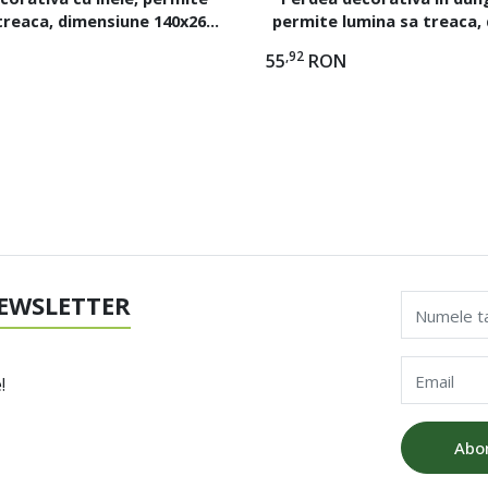
treaca, dimensiune 140x260
permite lumina sa treaca,
 model Franjuri Alba
140x260 cm, Mar
,92
55
RON
EWSLETTER
Numele t
Email
!
Abo