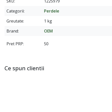
SKU
1225979
Categorii
Perdele
Greutate
1 kg
Brand
OEM
Pret PRP
50
Ce spun clientii