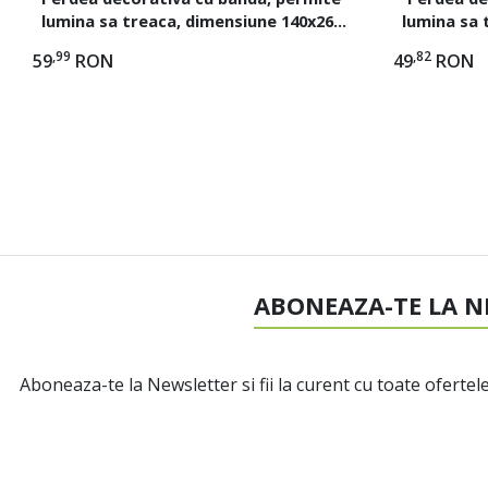
lumina sa treaca, dimensiune 140x260
lumina sa 
cm, Gri/Bej
cm,
,99
,82
59
RON
49
RON
ABONEAZA-TE LA N
Aboneaza-te la Newsletter si fii la curent cu toate ofertele