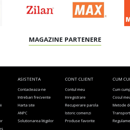
MAGAZINE PARTENERE
ASISTENTA
CONT CLIENT
CUM CU
Contacteaza-ne
Contul meu
Cum cum
Intrebari frecvente
Inregistrare
Cosul me
ii
Harta site
Recuperare parola
Metode de
ANPC
Istoric comenzi
Transport 
or
Solutionarea litigiilor
Produse favorite
Regulame
es