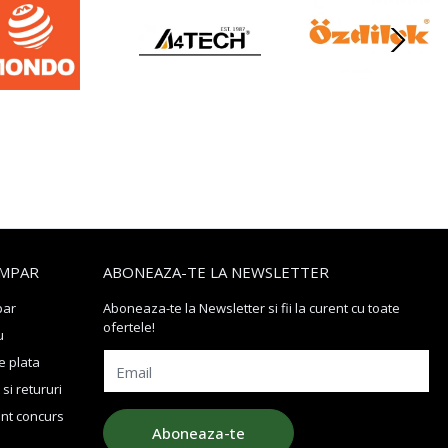
MPAR
ABONEAZA-TE LA NEWSLETTER
par
Aboneaza-te la Newsletter si fii la curent cu toate
ofertele!
u
 plata
Email
si retururi
nt concurs
Aboneaza-te