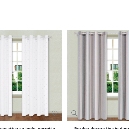
corativa cu inele, permite
Perdea decorativa in dungi