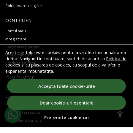
Solutionarea litigiilor
CONT CLIENT
Contul meu
Inregistrare
Recuperare parola
Acest site foloseste cookies pentru a va oferi functionalitatea
Istoric comenzi
dorita. Navigand in continuare, sunteti de acord cu
Politica de
Produse favorite
cookies
si cu plasarea de cookies, cu scopul de a va oferi o
experienta imbunatatita.
CUM CUMPAR
Accepta toate cookie-urile
Cum cumpar
Cosul meu
Doar cookie-uri esentiale
Metode de plata
Transport si retururi
Preferinte cookie-uri
Regulament concurs