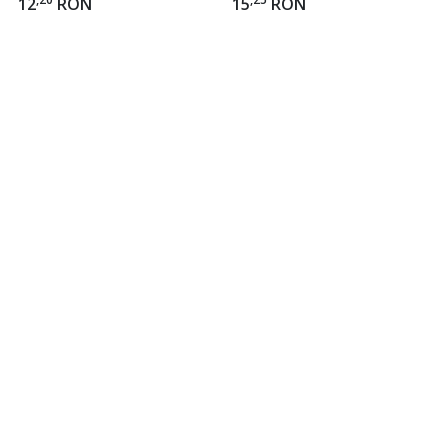
12
RON
15
RON