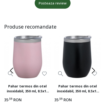
Posteaza review
Produse recomandate
Pahar termos din otel
Pahar termos din otel
inoxidabil, 350 ml, 8.5x12
inoxidabil, 350 ml, 8.5x12
cm, Roz
cm, Negru
,59
,59
35
RON
35
RON