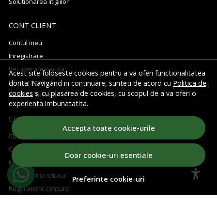
Solutionarea litigiilor
CONT CLIENT
Contul meu
Inregistrare
Recuperare parola
Acest site foloseste cookies pentru a va oferi functionalitatea
Istoric comenzi
dorita. Navigand in continuare, sunteti de acord cu
Politica de
cookies
si cu plasarea de cookies, cu scopul de a va oferi o
Produse favorite
experienta imbunatatita.
CUM CUMPAR
Accepta toate cookie-urile
Cum cumpar
Cosul meu
Doar cookie-uri esentiale
Metode de plata
Transport si retururi
Preferinte cookie-uri
Regulament concurs
ABONEAZA-TE LA NEWSLETTER