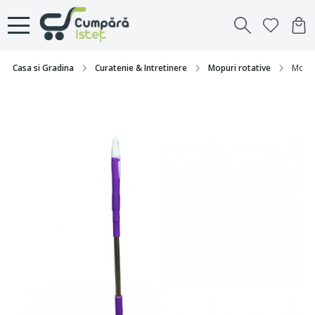
Casa si Gradina
Curatenie & Intretinere
Mopuri rotative
Mop ro