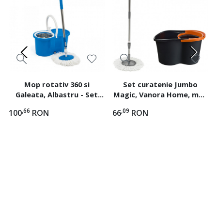
Mop rotativ 360 si
Set curatenie Jumbo
Galeata, Albastru - Set
Magic, Vanora Home, mop
curatenie Vanora Super
rotativ 360°, galeata 16 L
,66
,09
100
RON
66
RON
Easy Clean