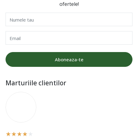
ofertele!
Numele tau
Email
Aboneaza-te
Marturiile clientilor
I