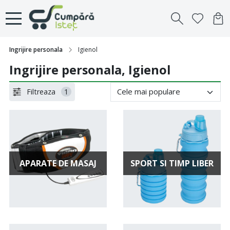
Ingrijire personala
Igienol
Ingrijire personala, Igienol
Filtreaza
1
APARATE DE MASAJ
SPORT SI TIMP LIBER