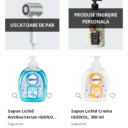
PRODUSE INGRIJIRE
PERSONALA
USCATOARE DE PAR
Sapun Lichid
Sapun Lichid Crema
Antibacterian IGIENOL,
IGIENOL, 300 ml
300 ml
Sapunuri
Sapunuri