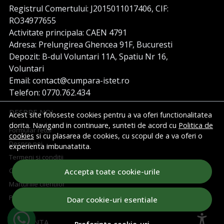
Registrul Comertului: J2015011017406, CIF:
RO34977655
Activitate principala: CAEN 4791
Adresa: Prelungirea Ghencea 91F, Bucuresti
Depozit: B-dul Voluntari 11A, Spatiu Nr 16,
Voluntari
Email: contact@cumpara-istet.ro
Telefon: 0770.762.434
DESPRE NOI
Acest site foloseste cookies pentru a va oferi functionalitatea
dorita. Navigand in continuare, sunteti de acord cu
Politica de
Formular retur
cookies
si cu plasarea de cookies, cu scopul de a va oferi o
Despre noi
experienta imbunatatita.
Termeni si conditii
Confidentialitate
Accepta toate cookie-urile
Marturiile clientilor
Politica de Cookies
Doar cookie-uri esentiale
ASISTENTA