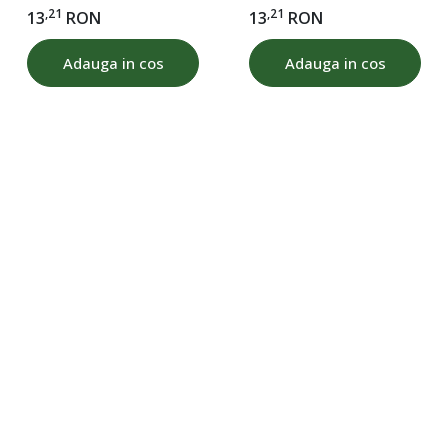
,21
,21
13
RON
13
RON
Adauga in cos
Adauga in cos