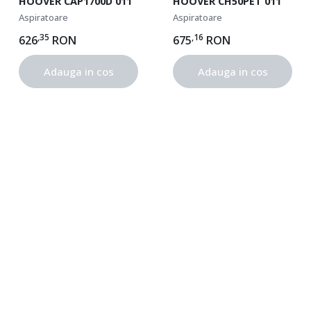
HOOVER CAP1700D 011
HOOVER CH50PET 011
Aspiratoare
Aspiratoare
,35
,16
626
RON
675
RON
Adauga in cos
Adauga in cos