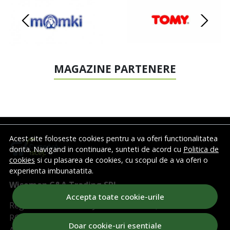
MAGAZINE PARTENERE
Acest site foloseste cookies pentru a va oferi functionalitatea
dorita. Navigand in continuare, sunteti de acord cu
Politica de
cookies
si cu plasarea de cookies, cu scopul de a va oferi o
experienta imbunatatita.
Wiseman C&A Trading SRL
Accepta toate cookie-urile
Registrul Comertului: J2015011017406, CIF:
RO34977655
Doar cookie-uri esentiale
Activitate principala: CAEN 4791