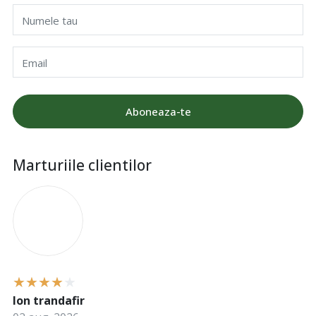
Numele tau
Email
Aboneaza-te
Marturiile clientilor
I
Ion trandafir