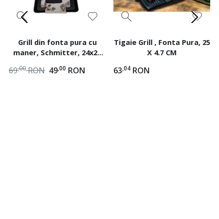
Grill din fonta pura cu
Tigaie Grill , Fonta Pura, 25
maner, Schmitter, 24x24
X 4.7 CM
cm
,00
,00
,04
69
RON
49
RON
63
RON