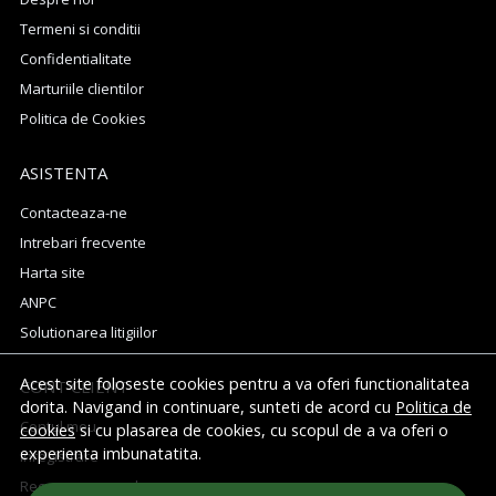
Termeni si conditii
Confidentialitate
Marturiile clientilor
Politica de Cookies
ASISTENTA
Contacteaza-ne
Intrebari frecvente
Harta site
ANPC
Solutionarea litigiilor
Acest site foloseste cookies pentru a va oferi functionalitatea
CONT CLIENT
dorita. Navigand in continuare, sunteti de acord cu
Politica de
Contul meu
cookies
si cu plasarea de cookies, cu scopul de a va oferi o
experienta imbunatatita.
Inregistrare
Recuperare parola