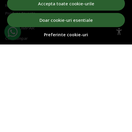
Accepta toate cookie-urile
Istoric comenzi
Produse favorite
Doar cookie-uri esentiale
CUM CUMPAR
Preferinte cookie-uri
Cum cumpar
Cosul meu
Metode de plata
Transport si retururi
Regulament concurs
ABONEAZA-TE LA NEWSLETTER
Aboneaza-te la Newsletter si fii la curent cu toate ofertele!
Email
Aboneaza-te