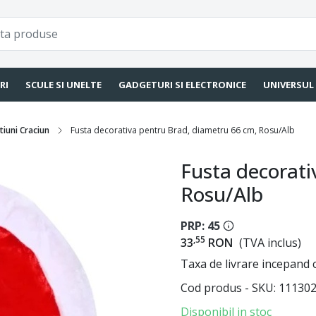
RI
SCULE SI UNELTE
GADGETURI SI ELECTRONICE
UNIVERSUL
iuni Craciun
Fusta decorativa pentru Brad, diametru 66 cm, Rosu/Alb
Fusta decorati
Rosu/Alb
PRP: 45
,55
33
RON
(TVA inclus)
Taxa de livrare incepand c
Cod produs - SKU
11130
Disponibil in stoc