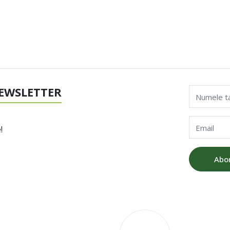
EWSLETTER
Numele t
Email
!
Abo
V