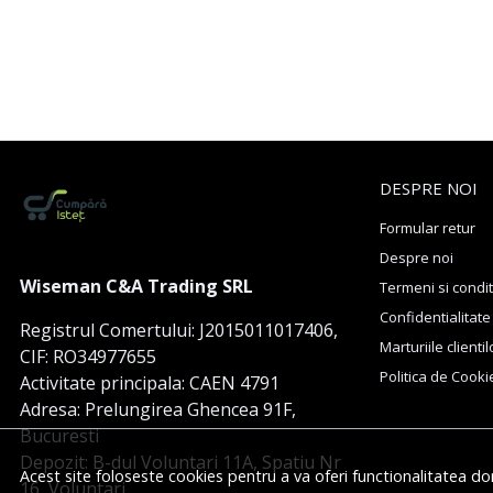
DESPRE NOI
Formular retur
Despre noi
Wiseman C&A Trading SRL
Termeni si condit
Confidentialitate
Registrul Comertului: J2015011017406,
Marturiile clientil
CIF: RO34977655
Politica de Cooki
Activitate principala: CAEN 4791
Adresa: Prelungirea Ghencea 91F,
Bucuresti
Depozit: B-dul Voluntari 11A, Spatiu Nr
Acest site foloseste cookies pentru a va oferi functionalitatea do
16, Voluntari