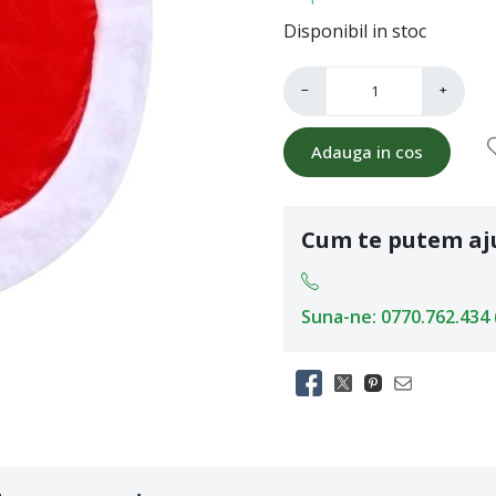
Disponibil in stoc
−
+
Adauga in cos
Cum te putem aj
Suna-ne: 0770.762.434 (L