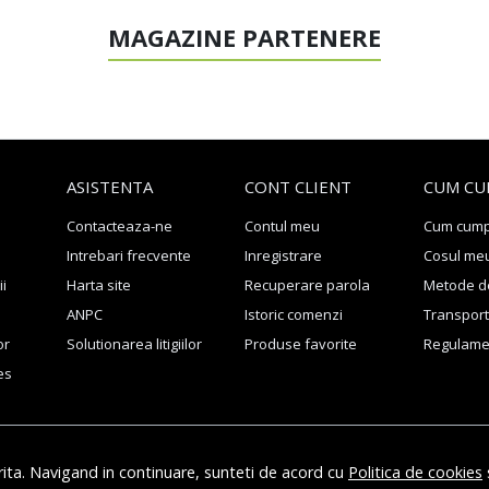
MAGAZINE PARTENERE
ASISTENTA
CONT CLIENT
CUM CU
Contacteaza-ne
Contul meu
Cum cum
Intrebari frecvente
Inregistrare
Cosul me
ii
Harta site
Recuperare parola
Metode de
ANPC
Istoric comenzi
Transport 
or
Solutionarea litigiilor
Produse favorite
Regulame
es
rita. Navigand in continuare, sunteti de acord cu
Politica de cookies