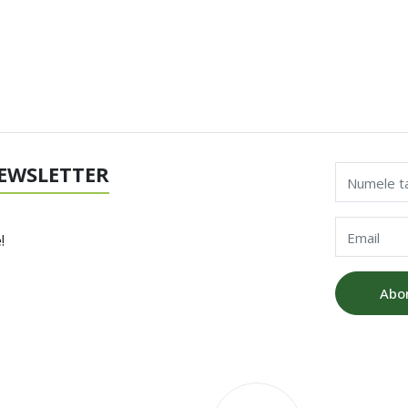
EWSLETTER
Numele t
Email
!
Abo
V