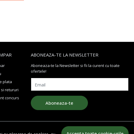
MPAR
ABONEAZA-TE LA NEWSLETTER
par
Aboneaza-te la Newsletter si fii la curent cu toate
ofertele!
u
 plata
Email
si retururi
nt concurs
Aboneaza-te
Accepta toate cookie-urile