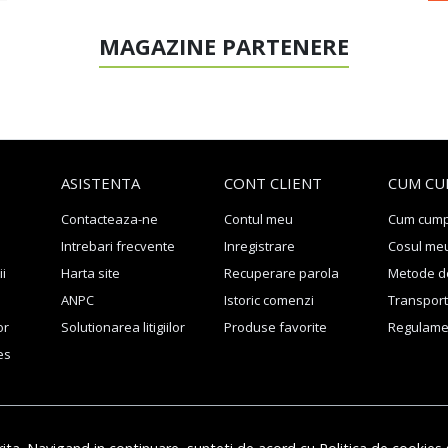
MAGAZINE PARTENERE
ASISTENTA
CONT CLIENT
CUM CU
Contacteaza-ne
Contul meu
Cum cum
Intrebari frecvente
Inregistrare
Cosul me
ii
Harta site
Recuperare parola
Metode de
ANPC
Istoric comenzi
Transport 
or
Solutionarea litigiilor
Produse favorite
Regulame
es