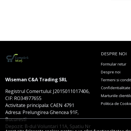
DESPRE NOI
Formular retur
Despre noi
Wiseman C&A Trading SRL
Termeni si condit
Confidentialitate
Registrul Comertului: J2015011017406,
Marturiile clientil
CIF: RO34977655
Politica de Cooki
Activitate principala: CAEN 4791
Adresa: Prelungirea Ghencea 91F,
Bucuresti
Depozit: B-dul Voluntari 11A, Spatiu Nr