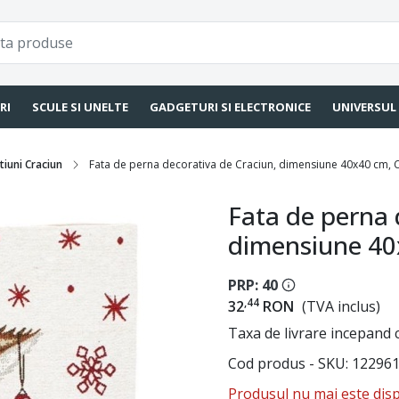
RI
SCULE SI UNELTE
GADGETURI SI ELECTRONICE
UNIVERSUL
iuni Craciun
Fata de perna decorativa de Craciun, dimensiune 40x40 cm, 
Fata de perna 
dimensiune 40
PRP: 40
,44
32
RON
(TVA inclus)
Taxa de livrare incepand c
Cod produs - SKU
12296
Produsul nu mai este disp