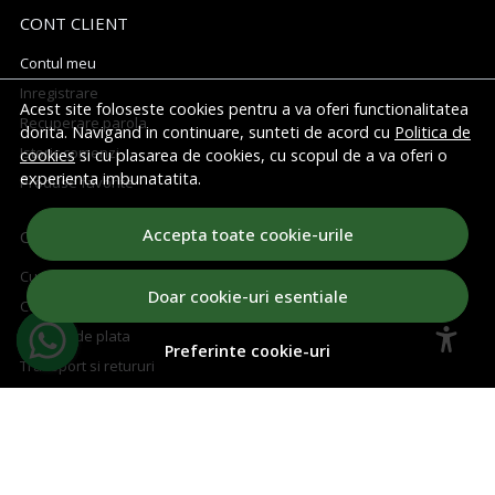
CONT CLIENT
Contul meu
Inregistrare
Acest site foloseste cookies pentru a va oferi functionalitatea
Recuperare parola
dorita. Navigand in continuare, sunteti de acord cu
Politica de
Istoric comenzi
cookies
si cu plasarea de cookies, cu scopul de a va oferi o
experienta imbunatatita.
Produse favorite
Accepta toate cookie-urile
CUM CUMPAR
Cum cumpar
Doar cookie-uri esentiale
Cosul meu
Metode de plata
Preferinte cookie-uri
Transport si retururi
Regulament concurs
ABONEAZA-TE LA NEWSLETTER
Aboneaza-te la Newsletter si fii la curent cu toate ofertele!