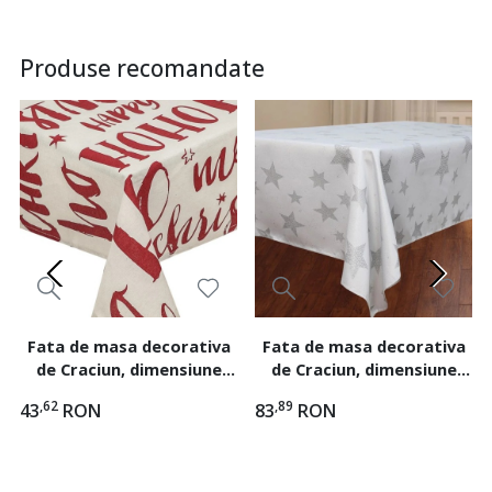
Produse recomandate
Fata de masa decorativa
Fata de masa decorativa
de Craciun, dimensiune
de Craciun, dimensiune
240x140 cm, model HO HO
240x140 cm, Stelute
,62
,89
43
RON
83
RON
HO