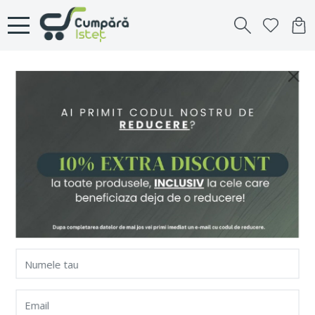
Universul Copiilor
Jucarii bebelusi
Fat Brain Puzzle Coggy
Numele tau
Email
Aboneaza-te