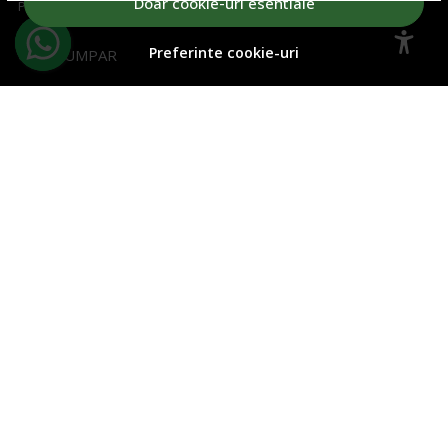
Doar cookie-uri esentiale
Produse favorite
Preferinte cookie-uri
CUM CUMPAR
Cum cumpar
Cosul meu
Metode de plata
Transport si retururi
Regulament concurs
ABONEAZA-TE LA NEWSLETTER
Aboneaza-te la Newsletter si fii la curent cu toate ofertele!
Email
Aboneaza-te