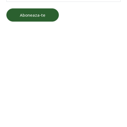
Fat Brain Puzzle Coggy
,43
86
RON
(TVA inclus)
Taxa de livrare incepand cu 16 Lei. Termen de livrare 2-
3 zile lucratoare 🚚
Cod produs - SKU
TFA116
Disponibil in stoc
Disponibil in stoc