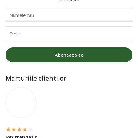
Numele tau
Email
Aboneaza-te
Marturiile clientilor
I
Ion trandafir