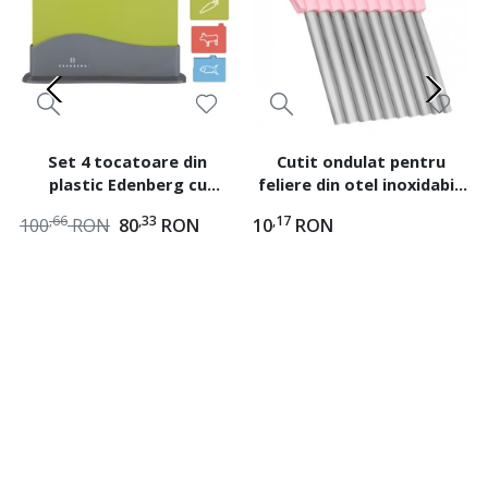
Set 4 tocatoare din
Cutit ondulat pentru
plastic Edenberg cu
feliere din otel inoxidabil,
suport, dimensiune 30 x 20
dimensiune 13.5 x 11 cm,
,66
,33
,17
100
RON
80
RON
10
RON
cm, Multicolor
Multicolor