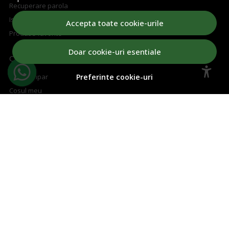
Recuperare parola
Istoric comenzi
Accepta toate cookie-urile
Produse favorite
Doar cookie-uri esentiale
CUM CUMPAR
Cum cumpar
Preferinte cookie-uri
Cosul meu
Metode de plata
Transport si retururi
Regulament concurs
ABONEAZA-TE LA NEWSLETTER
Aboneaza-te la Newsletter si fii la curent cu toate ofertele!
Email