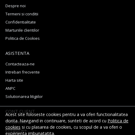
Despre noi
Termeni si conditii
Confidentialitate
Marturiile clientilor
Politica de Cookies
ASISTENTA
Contacteaza-ne
Intrebari frecvente
Harta site
ANPC
Solutionarea litigiilor
CONT CLIENT
Acest site foloseste cookies pentru a va oferi functionalitatea
dorita. Navigand in continuare, sunteti de acord cu
Politica de
Contul meu
cookies
si cu plasarea de cookies, cu scopul de a va oferi o
Inregistrare
experienta imbunatatita.