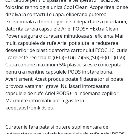
folosind tehnologia unica Cool Clean. Acoperirea lor se
dizolva la contactul cu apa, eliberand puterea
exceptionala a tehnologiei de indepartare a murdariei,
datorita careia capsulele Ariel PODS+ +Extra Clean
Power asigura o curatare minutioasa si eficienta Mai
mult, capsulele de rufe Ariel pot ajuta la reducerea
deseurilor de plastic datorita cartonului ECOCLIC. cutie
, care este reciclabila ((PL)(HU)(CZ)(SK)(SI)(EE)(LT)(LV)).
Cutia contine maximum 5% plastic si este conceputa
pentru a mentine capsulele PODS in stare buna.
Avertisment: Acest produs poate fi daunator si poate
provoca vatamari grave. Nu lasati intotdeauna
capsulele de rufe Ariel PODS+ la indemana copiilor.
Mai multe informatii pot fi gasite la
keepcapsfromkids.eu.
Curatenie fara pata si putere suplimentara de
indepartare a murdariei: capsulele de rufe Ariel PODS+