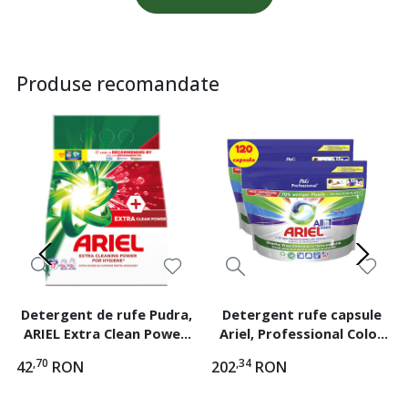
Produse recomandate
Detergent de rufe Pudra,
Detergent rufe capsule
ARIEL Extra Clean Power,
Ariel, Professional Color
1.27 Kg, 17 spalari
Protect All in One Pods,
,70
,34
42
RON
202
RON
2x60 capsule, 120 spalari