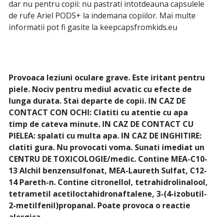
dar nu pentru copii: nu pastrati intotdeauna capsulele
de rufe Ariel PODS+ la indemana copiilor. Mai multe
informatii pot fi gasite la keepcapsfromkids.eu
Provoaca leziuni oculare grave. Este iritant pentru
piele. Nociv pentru mediul acvatic cu efecte de
lunga durata. Stai departe de copii. IN CAZ DE
CONTACT CON OCHI: Clatiti cu atentie cu apa
timp de cateva minute. IN CAZ DE CONTACT CU
PIELEA: spalati cu multa apa. IN CAZ DE INGHITIRE:
clatiti gura. Nu provocati voma. Sunati imediat un
CENTRU DE TOXICOLOGIE/medic. Contine MEA-C10-
13 Alchil benzensulfonat, MEA-Laureth Sulfat, C12-
14 Pareth-n. Contine citronellol, tetrahidrolinalool,
tetrametil acetiloctahidronaftalene, 3-(4-izobutil-
2-metilfenil)propanal. Poate provoca o reactie
alergica.