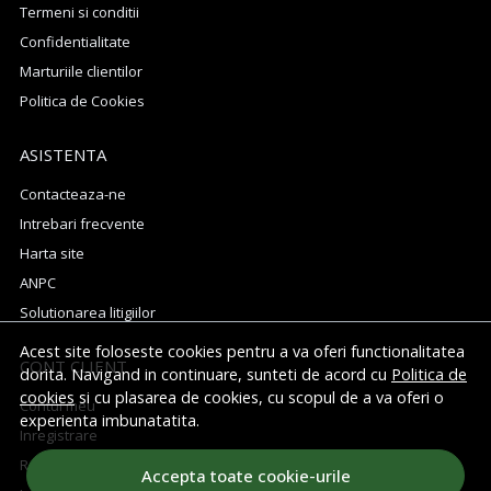
Termeni si conditii
Confidentialitate
Marturiile clientilor
Politica de Cookies
ASISTENTA
Contacteaza-ne
Intrebari frecvente
Harta site
ANPC
Solutionarea litigiilor
Acest site foloseste cookies pentru a va oferi functionalitatea
CONT CLIENT
dorita. Navigand in continuare, sunteti de acord cu
Politica de
cookies
si cu plasarea de cookies, cu scopul de a va oferi o
Contul meu
experienta imbunatatita.
Inregistrare
Recuperare parola
Accepta toate cookie-urile