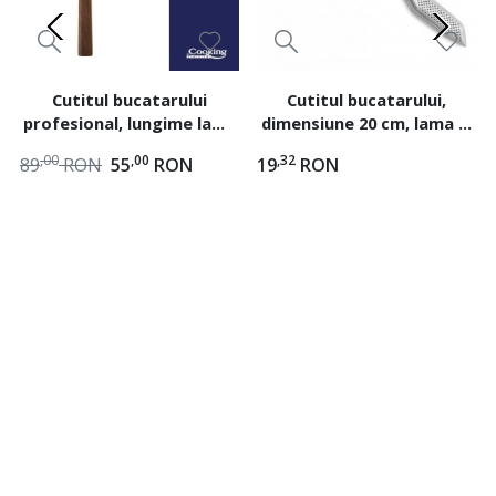
Cutitul bucatarului
Cutitul bucatarului,
profesional, lungime lama
dimensiune 20 cm, lama si
20 cm, lungime totala 34
maner din inox. Heinner
,00
,00
,32
89
RON
55
RON
19
RON
cm, by chef Rikito
HR-YD-C20B
Watanabe