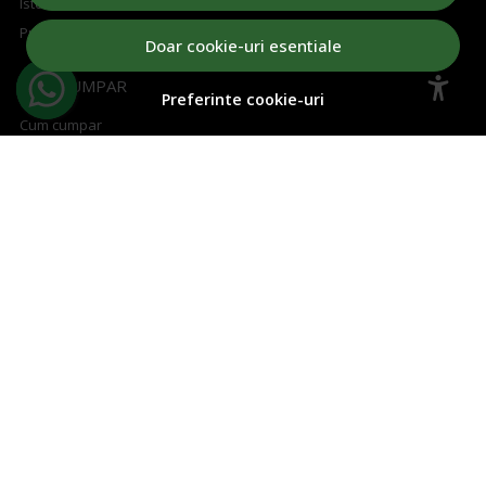
Istoric comenzi
Produse favorite
Doar cookie-uri esentiale
CUM CUMPAR
Preferinte cookie-uri
Cum cumpar
Cosul meu
Metode de plata
Transport si retururi
Regulament concurs
ABONEAZA-TE LA NEWSLETTER
Aboneaza-te la Newsletter si fii la curent cu toate ofertele!
Email
Aboneaza-te