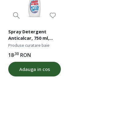
Spray Detergent
Anticalcar, 750 ml,
MEGLIO
Produse curatare baie
,30
18
RON
Adauga in cos