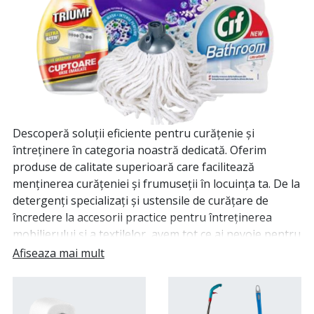
Descoperă soluții eficiente pentru curățenie și
întreținere în categoria noastră dedicată. Oferim
produse de calitate superioară care facilitează
menținerea curățeniei și frumuseții în locuința ta. De la
detergenți specializați și ustensile de curățare de
încredere la accesorii practice pentru întreținerea
mobilierului și a textilelor, avem tot ce ai nevoie pentru
a menține un mediu curat și ordonat. Indiferent dacă
Afiseaza mai mult
ești în căutare de produse eco-friendly sau soluții
puternice de curățare, colecția noastră acoperă o
gamă largă de necesități. Explorează gama noastră