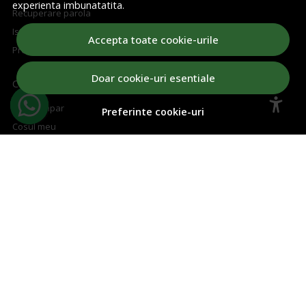
experienta imbunatatita.
Recuperare parola
Istoric comenzi
Accepta toate cookie-urile
Produse favorite
Doar cookie-uri esentiale
CUM CUMPAR
Cum cumpar
Preferinte cookie-uri
Cosul meu
Metode de plata
Transport si retururi
Regulament concurs
ABONEAZA-TE LA NEWSLETTER
Aboneaza-te la Newsletter si fii la curent cu toate ofertele!
Email