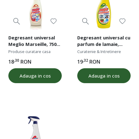
Degresant universal
Degresant universal cu
Meglio Marseille, 750
parfum de lamaie,
ml
Meglio, 750 ml
Produse curatare casa
Curatenie & Intretinere
,30
,32
18
RON
19
RON
Adauga in cos
Adauga in cos