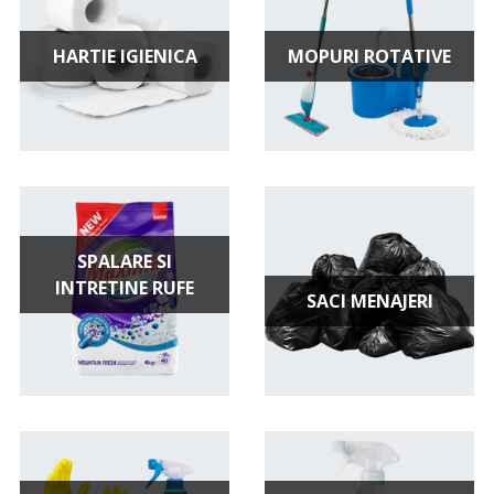
pentru a-ți facilita procesul de curățenie și pentru a-ți
menține casa în condiții impecabile.
HARTIE IGIENICA
MOPURI ROTATIVE
SPALARE SI
INTRETINE RUFE
SACI MENAJERI