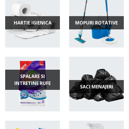
gamă largă de necesități. Explorează gama noastră
pentru a-ți facilita procesul de curățenie și pentru a-ți
menține casa în condiții impecabile.
HARTIE IGIENICA
MOPURI ROTATIVE
SPALARE SI
INTRETINE RUFE
SACI MENAJERI