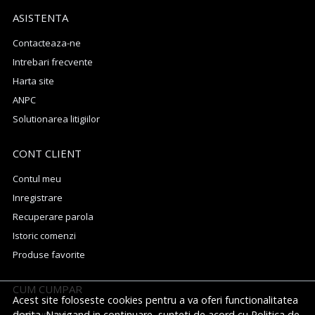
ASISTENTA
Contacteaza-ne
Intrebari frecvente
Harta site
ANPC
Solutionarea litigiilor
CONT CLIENT
Contul meu
Inregistrare
Recuperare parola
Istoric comenzi
Produse favorite
CUM CUMPAR
Acest site foloseste cookies pentru a va oferi functionalitatea
dorita. Navigand in continuare, sunteti de acord cu
Cum cumpar
Politica de