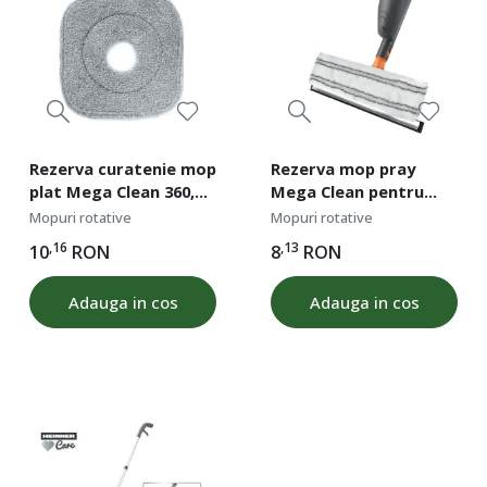
Rezerva curatenie mop
Rezerva mop pray
plat Mega Clean 360,
Mega Clean pentru
Heinner Care
geamuri, dimensiune
Mopuri rotative
Mopuri rotative
31,5x9x0,5 cm,
,16
,13
10
RON
8
RON
microfibra
Adauga in cos
Adauga in cos