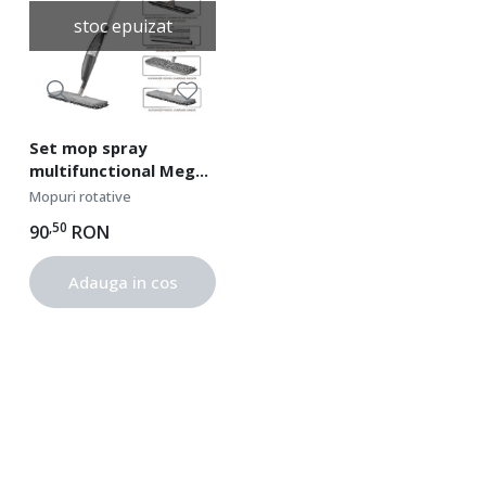
stoc epuizat
Set mop spray
multifunctional Mega
Clean, Heinner HR-GHR-
Mopuri rotative
M31
,50
90
RON
Adauga in cos