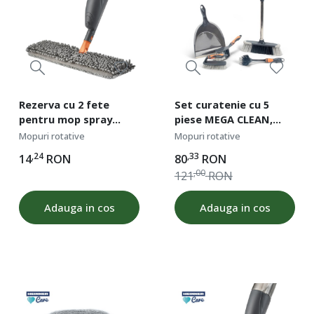
Rezerva cu 2 fete
Set curatenie cu 5
pentru mop spray
piese MEGA CLEAN,
Mega Clean,
Heinner Care
Mopuri rotative
Mopuri rotative
dimensiune 39x13 cm,
,24
,33
14
RON
80
RON
microfibra
,00
121
RON
Adauga in cos
Adauga in cos