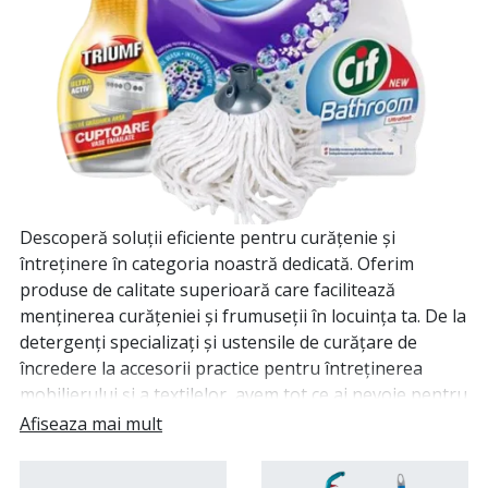
Descoperă soluții eficiente pentru curățenie și
întreținere în categoria noastră dedicată. Oferim
produse de calitate superioară care facilitează
menținerea curățeniei și frumuseții în locuința ta. De la
detergenți specializați și ustensile de curățare de
încredere la accesorii practice pentru întreținerea
mobilierului și a textilelor, avem tot ce ai nevoie pentru
a menține un mediu curat și ordonat. Indiferent dacă
Afiseaza mai mult
ești în căutare de produse eco-friendly sau soluții
puternice de curățare, colecția noastră acoperă o