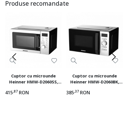
Produse recomandate
Cuptor cu microunde
Cuptor cu microunde
Heinner HMW-D2060SS,
Heinner HMW-D2060BK,
Capacitate 20L, Control
Capacitate 20L, control
,87
,37
415
RON
385
RON
digital, 8 programe, 700W
digital, 8 programe, 700W