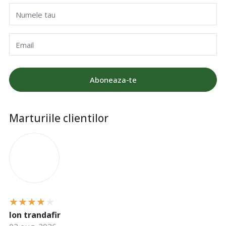
Numele tau
Email
Aboneaza-te
Marturiile clientilor
I
Ion trandafir