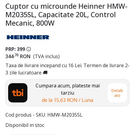
Cuptor cu microunde Heinner HMW-
M2035SL, Capacitate 20L, Control
Mecanic, 800W
PRP: 399
,70
344
RON
(TVA inclus)
Taxa de livrare incepand cu 16 Lei. Termen de livrare 2-
3 zile lucratoare 🚚
Cumpara acum, plateste mai
Detalii
tarziu
aici
de la
15,63 RON
/ Luna
Cod produs - SKU
HMW-M2035SL
Disponibil in stoc