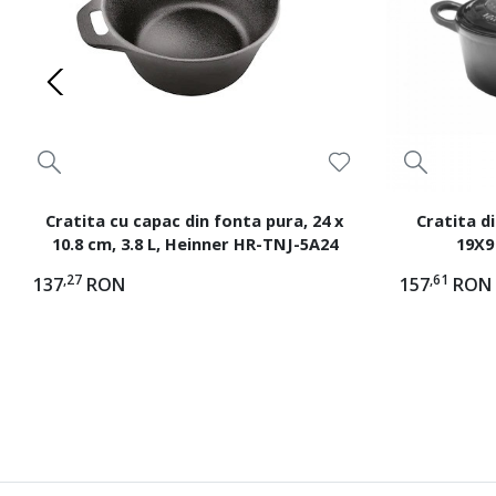
Cratita cu capac din fonta pura, 24 x
Cratita d
10.8 cm, 3.8 L, Heinner HR-TNJ-5A24
19X9
,27
,61
137
RON
157
RON