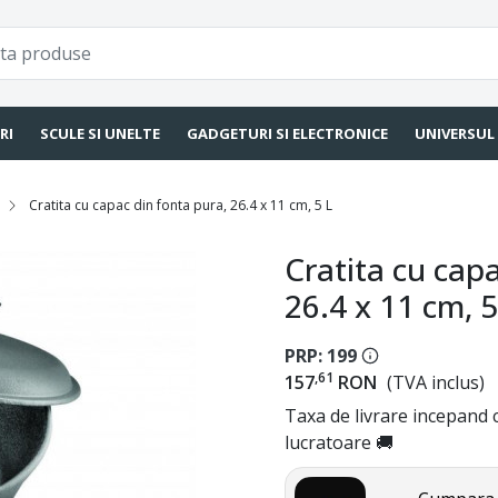
RI
SCULE SI UNELTE
GADGETURI SI ELECTRONICE
UNIVERSUL
Cratita cu capac din fonta pura, 26.4 x 11 cm, 5 L
Cratita cu cap
26.4 x 11 cm, 5
PRP: 199
,61
157
RON
(TVA inclus)
Taxa de livrare incepand c
lucratoare 🚚