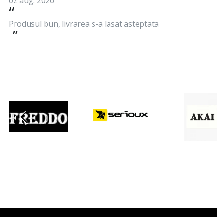
02 aug. 2026
Produsul bun, livrarea s-a lasat asteptata