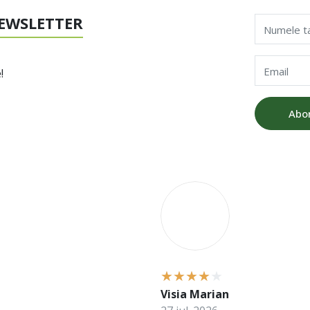
EWSLETTER
Numele t
Email
!
Abo
V
Visia Marian