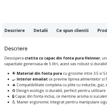
Descriere
Detalii
Ce spun clientii
Pro
Descriere
Descopera
cratita cu capac din fonta pura Heinner
, un
capacitate generoasa de 5 litri, acest vas robust si durabi
🌟
Material din fonta pura
cu grosime intre 3.5 si 5
🍳
Interior emailat
ce previne lipirea alimentelor si 
🔥 Compatibilitate completa cu plite cu inductie, gaz, e
♻️ Design ecologic si durabil, perfect pentru utilizare
🔒 Capac din fonta inclus, ce mentine aroma si suculen
💪 Maner ergonomic integrat pentru manipulare sigura 