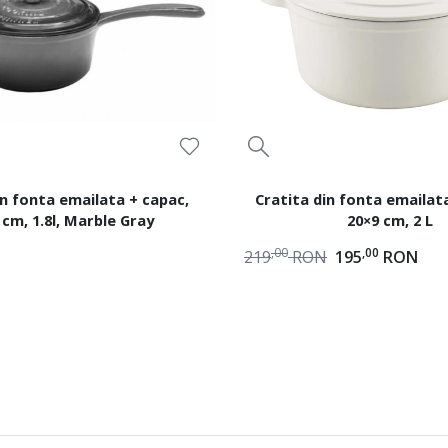
in fonta emailata + capac,
Cratita din fonta emailat
 cm, 1.8l, Marble Gray
20×9 cm, 2 L
,00
,00
219
RON
195
RON