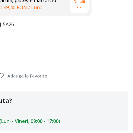
cum, plateste mai tarziu
Detalii
aici
la
49,40 RON
/ Luna
J-5A26
Adauga la Favorite
uta?
uni - Vineri, 09:00 - 17:00)