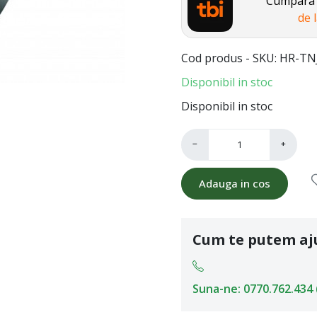
Cumpara a
de 
Cod produs - SKU
HR-TN
Disponibil in stoc
Disponibil in stoc
−
+
Adauga in cos
Cum te putem aj
Suna-ne: 0770.762.434 (L