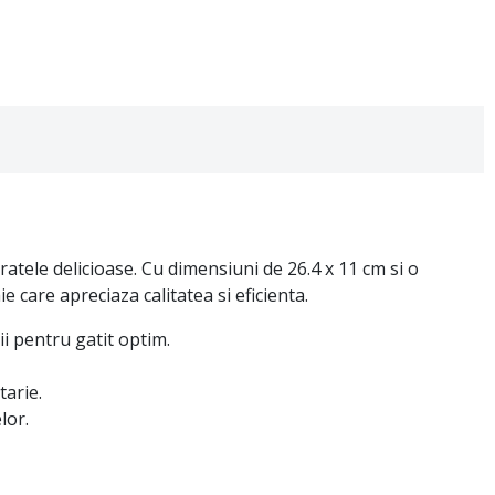
aratele delicioase. Cu dimensiuni de 26.4 x 11 cm si o
 care apreciaza calitatea si eficienta.
ii pentru gatit optim.
tarie.
lor.