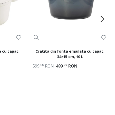
a cu capac,
Cratita din fonta emailata cu capac,
34×15 cm, 10 L
,00
,00
599
RON
499
RON