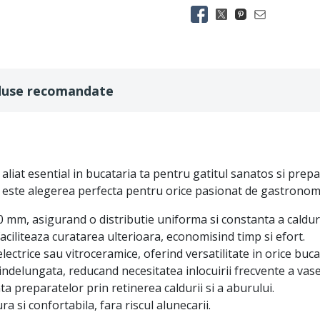
duse recomandate
 aliat esential in bucataria ta pentru gatitul sanatos si prep
l este alegerea perfecta pentru orice pasionat de gastronomie
.0 mm, asigurand o distributie uniforma si constanta a caldur
faciliteaza curatarea ulterioara, economisind timp si efort.
lectrice sau vitroceramice, oferind versatilitate in orice buca
 indelungata, reducand necesitatea inlocuirii frecvente a vase
ta preparatelor prin retinerea caldurii si a aburului.
si confortabila, fara riscul alunecarii.