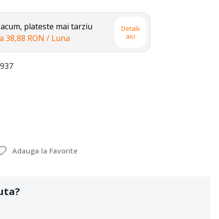
cum, plateste mai tarziu
Detalii
aici
la
38,88 RON
/ Luna
937
Adauga la Favorite
uta?