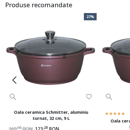
Produse recomandate
27%
Oala ceramica Schmitter, aluminiu
turnat, 32 cm, 9 L
Oala cer
,00
,28
169
RON
123
RON