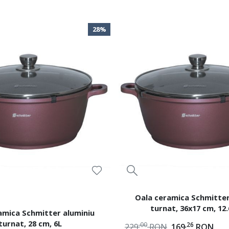
28%
Oala ceramica Schmitter
turnat, 36x17 cm, 12.6
amica Schmitter aluminiu
turnat, 28 cm, 6L
,00
,26
229
RON
169
RON