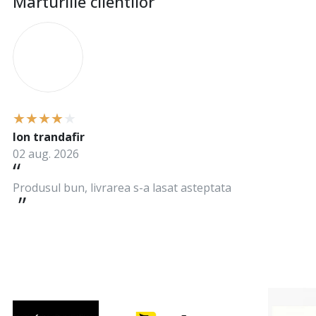
Marturiile clientilor
I
Ion trandafir
02 aug. 2026
Produsul bun, livrarea s-a lasat asteptata