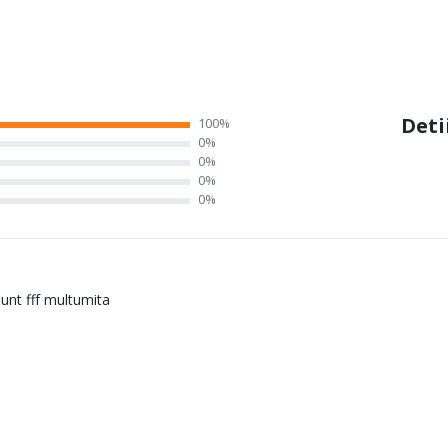
Deti
100%
0%
0%
0%
0%
sunt fff multumita