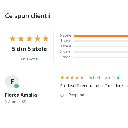
Ce spun clientii
5 stele
4 stele
3 stele
5 din 5 stele
2 stele
1 stea
Din 1 voturi
Achizitie verificata
F
Produsul îl recomand cu încredere....
Florea Amalia
Raspunde
27 ian. 2025