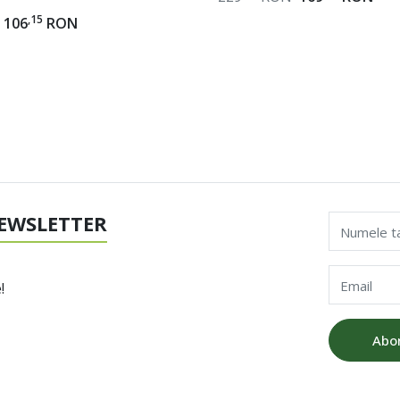
,15
106
RON
EWSLETTER
Numele t
Email
!
Abo