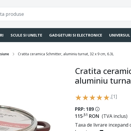
RI
SCULE SI UNELTE
GADGETURI SI ELECTRONICE
UNIVERSUL
esiune
Cratita ceramica Schmitter, aluminiu turnat, 32 x 9 cm, 6.3L
Cratita cerami
aluminiu turnat
[1]
PRP: 189
,51
115
RON
(TVA inclus)
Taxa de livrare incepand c