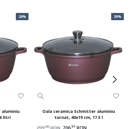
26%
30%
 aluminiu
Oala ceramica Schmitter aluminiu
 litri
turnat, 40x19 cm, 17.5 l
,00
,91
299
RON
206
RON