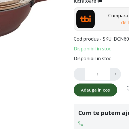
lucratoare 🚚
Cumpara a
de 
Cod produs - SKU
DCN60
Disponibil in stoc
Disponibil in stoc
−
+
Adauga in cos
Cum te putem aj