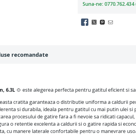
Suna-ne: 0770.762.434 (L
duse recomandate
m, 6.3L
🍲 este alegerea perfecta pentru gatitul eficient si 
easta cratita garanteaza o distributie uniforma a caldurii pe
renta si durabila, ideala pentru gatitul cu mai putin ulei si
rea procesului de gatire fara a fi nevoie sa ridicati capacu
ura o retentie excelenta a caldurii si o gatire rapida si econ
ta, cu manere laterale confortabile pentru o manevrare uso