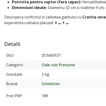
Potrivita pentru cuptor (fara capac):
Versatilitatea
Dimensiuni ideale:
Diametru 32 cm si inaltime 9 cm, 
Descopera confortul si calitatea gatitului cu
Cratita cer
experienta culinara placuta! 👩🍳👨🍳
Detalii
SKU
DCN60937
Categorii
Oale sub Presiune
Greutate
2 kg
Brand
Schmitter
Pret PRP
189