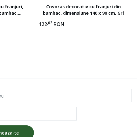
u franjuri,
Covoras decorativ cu franjuri din
 bumbac,
bumbac, dimensiune 140 x 90 cm, Gri
,02
122
RON
au
neaza-te