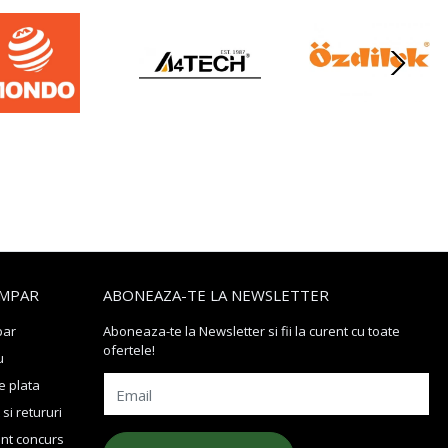
MPAR
ABONEAZA-TE LA NEWSLETTER
par
Aboneaza-te la Newsletter si fii la curent cu toate
ofertele!
u
 plata
Email
si retururi
nt concurs