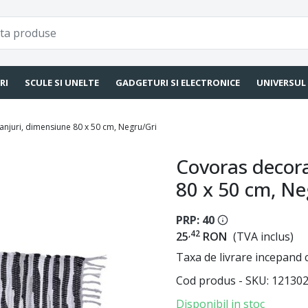
RI
SCULE SI UNELTE
GADGETURI SI ELECTRONICE
UNIVERSUL
ranjuri, dimensiune 80 x 50 cm, Negru/Gri
Covoras decora
80 x 50 cm, Ne
PRP: 40
,42
25
RON
(TVA inclus)
Taxa de livrare incepand c
Cod produs - SKU
12130
Disponibil in stoc