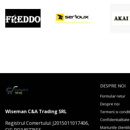
DESPRE NOI
Formular retur
Despre noi
Wiseman C&A Trading SRL
Termeni si condit
Confidentialitate
Registrul Comertului: J2015011017406,
Marturiile clientil
CIF: RO34977655