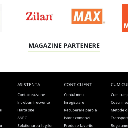
MAGAZINE PARTENERE
ASISTENTA
CONT CLIENT
CUM CU
Contacteaza-ne
Contul meu
Cum cum
Intrebari frecvente
Inregistrare
Cosul me
ii
Harta site
Recuperare parola
Metode de
ANPC
Istoric comenzi
Transport 
or
Solutionarea litigiilor
Produse favorite
Regulame