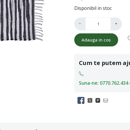
Disponibil in stoc
−
+
Adauga in cos
Cum te putem aj
Suna-ne: 0770.762.434 (L