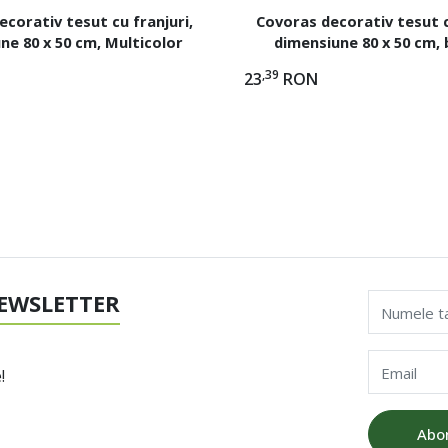
corativ tesut cu franjuri,
Covoras decorativ tesut c
ne 80 x 50 cm, Multicolor
dimensiune 80 x 50 cm,
Multicolor
,39
23
RON
EWSLETTER
Numele t
Email
!
Abo