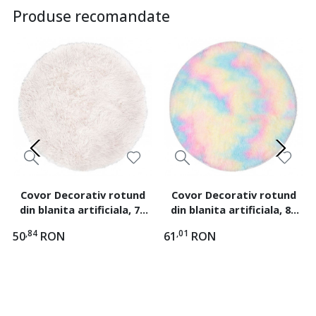
Produse recomandate
Covor Decorativ rotund
Covor Decorativ rotund
din blanita artificiala, 70
din blanita artificiala, 80
cm, Ecru
cm, Rainbow
,84
,01
50
RON
61
RON