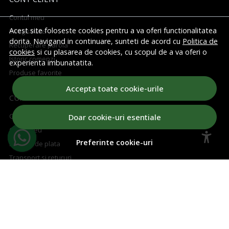
Contul meu
Acest site foloseste cookies pentru a va oferi functionalitatea
Inregistrare
dorita. Navigand in continuare, sunteti de acord cu
Politica de
Recuperare parola
cookies
si cu plasarea de cookies, cu scopul de a va oferi o
Istoric comenzi
experienta imbunatatita.
Produse favorite
Accepta toate cookie-urile
CUM CUMPAR
Cum cumpar
Doar cookie-uri esentiale
Cosul meu
Preferinte cookie-uri
Metode de plata
Transport si retururi
Regulament concurs
ABONEAZA-TE LA NEWSLETTER
Aboneaza-te la Newsletter si fii la curent cu toate ofertele!