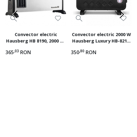
Convector electric
Convector electric 2000 W
Hausberg HB 8190, 2000 W,
Hausberg Luxury HB-8210,
3 trepte de putere,
doua trepte de putere si
,03
,80
365
RON
350
RON
termostat reglabil
temporizator 24h