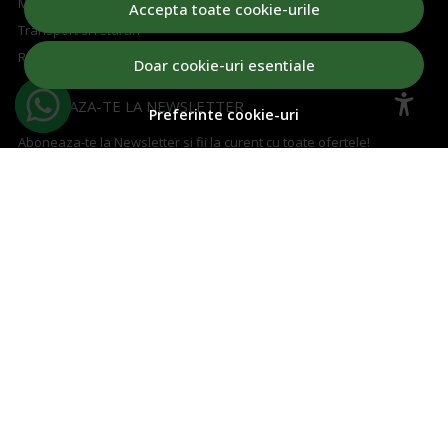
Metode de plata
Accepta toate cookie-urile
Transport si retururi
Regulament concurs
Doar cookie-uri esentiale
ABONEAZA-TE LA NEWSLETTER
Preferinte cookie-uri
Aboneaza-te la Newsletter si fii la curent cu toate ofertele!
Email
Aboneaza-te