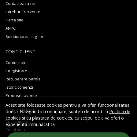
Contacteaza-ne
Intrebari frecvente
Harta site
ANPC
Solutionarea litigiilor
CONT CLIENT
Contul meu
Inregistrare
Recuperare parola
Istoric comenzi
Produse favorite
Acest site foloseste cookies pentru a va oferi functionalitatea
CUM CUMPAR
dorita. Navigand in continuare, sunteti de acord cu
Politica de
cookies
si cu plasarea de cookies, cu scopul de a va oferi o
Cum cumpar
experienta imbunatatita.
Cosul meu