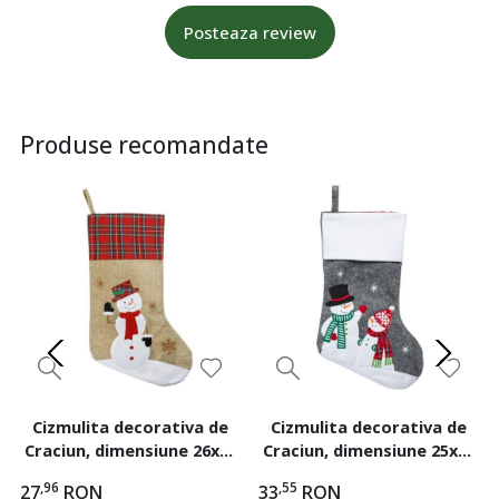
Posteaza review
Produse recomandate
Cizmulita decorativa de
Cizmulita decorativa de
Craciun, dimensiune 26x43
Craciun, dimensiune 25x40
cm, Om de Zapada
cm, Omuleti de Zapada
,96
,55
27
RON
33
RON