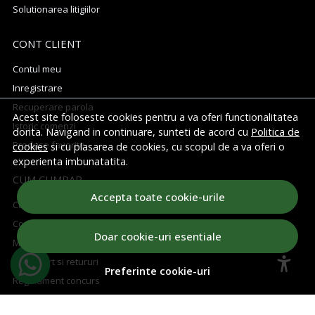
Solutionarea litigiilor
CONT CLIENT
Contul meu
Inregistrare
Recuperare parola
Acest site foloseste cookies pentru a va oferi functionalitatea
Istoric comenzi
dorita. Navigand in continuare, sunteti de acord cu
Politica de
Produse favorite
cookies
si cu plasarea de cookies, cu scopul de a va oferi o
experienta imbunatatita.
CUM CUMPAR
Accepta toate cookie-urile
Cum cumpar
Cosul meu
Doar cookie-uri esentiale
Metode de plata
Transport si retururi
Preferinte cookie-uri
Regulament concurs