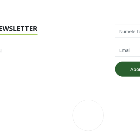
EWSLETTER
Numele t
Email
!
Abo
V