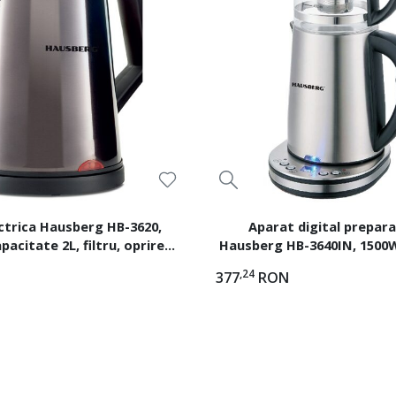
ctrica Hausberg HB-3620,
Aparat digital prepara
pacitate 2L, filtru, oprire
Hausberg HB-3640IN, 1500W,
, indicator luminos LED,
ceainic 1L,afisaj digital,
,24
377
RON
mostat dublu, Inox
Inox