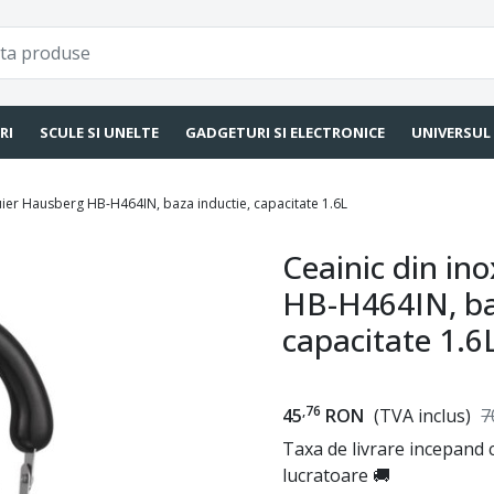
RI
SCULE SI UNELTE
GADGETURI SI ELECTRONICE
UNIVERSUL
luier Hausberg HB-H464IN, baza inductie, capacitate 1.6L
Ceainic din ino
HB-H464IN, ba
capacitate 1.6
,76
45
RON
(TVA inclus)
7
Taxa de livrare incepand c
lucratoare 🚚