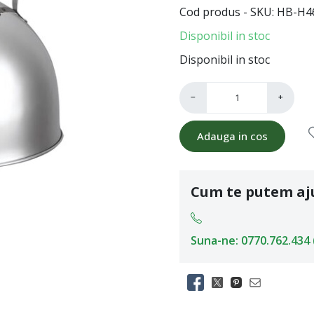
Cod produs - SKU
HB-H4
Disponibil in stoc
Disponibil in stoc
−
+
Adauga in cos
Cum te putem aj
Suna-ne: 0770.762.434 (L