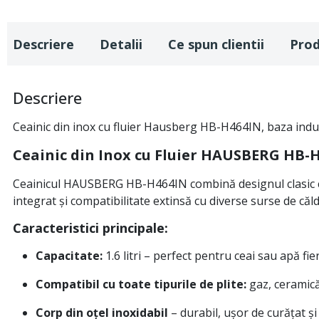
Descriere
Detalii
Ce spun clientii
Pro
Descriere
Ceainic din inox cu fluier Hausberg HB-H464IN, baza induct
Ceainic din Inox cu Fluier HAUSBERG HB-H4
Ceainicul HAUSBERG HB-H464IN combină designul clasic cu f
integrat și compatibilitate extinsă cu diverse surse de căld
Caracteristici principale:
Capacitate:
1.6 litri – perfect pentru ceai sau apă f
Compatibil cu toate tipurile de plite:
gaz, ceramică,
Corp din oțel inoxidabil
– durabil, ușor de curățat și 