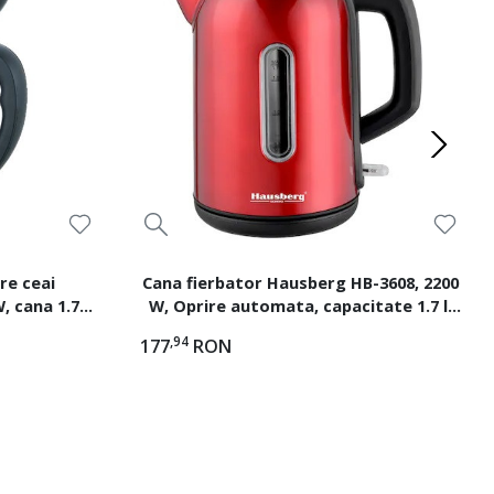
re ceai
Cana fierbator Hausberg HB-3608, 2200
 cana 1.7L,
W, Oprire automata, capacitate 1.7 l,
 termostat,
Inox, Rosu
,94
177
RON