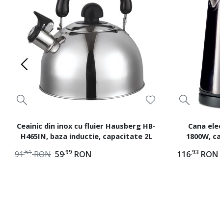
Ceainic din inox cu fluier Hausberg HB-
Cana ele
H465IN, baza inductie, capacitate 2L
1800W, ca
automata
,51
,99
,93
91
RON
59
RON
116
RON
ter