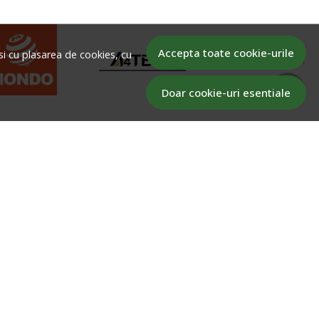
Accepta toate cookie-urile
si cu plasarea de cookies, cu
Doar cookie-uri esentiale
MPAR
ABONEAZA-TE LA NEWSLETTER
par
Aboneaza-te la Newsletter si fii la curent cu toate
ofertele!
u
 plata
Email
si retururi