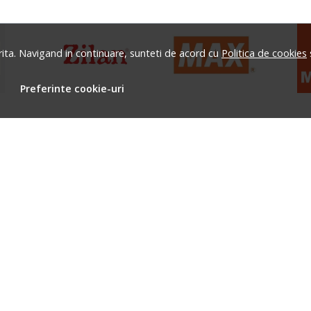
rita. Navigand in continuare, sunteti de acord cu
Politica de cookies
Preferinte cookie-uri
MAGAZINE PARTENERE
ASISTENTA
CONT CLIENT
CUM CU
Contacteaza-ne
Contul meu
Cum cum
Intrebari frecvente
Inregistrare
Cosul me
ii
Harta site
Recuperare parola
Metode de
ANPC
Istoric comenzi
Transport 