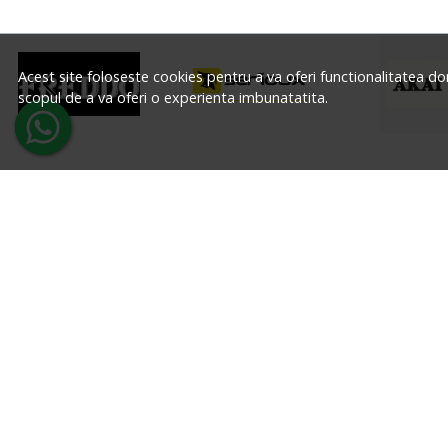
Acest site foloseste cookies pentru a va oferi functionalitatea do
scopul de a va oferi o experienta imbunatatita.
DESPRE NOI
Formular retur
Despre noi
Wiseman C&A Trading SRL
Termeni si condit
Confidentialitate
Registrul Comertului: J2015011017406,