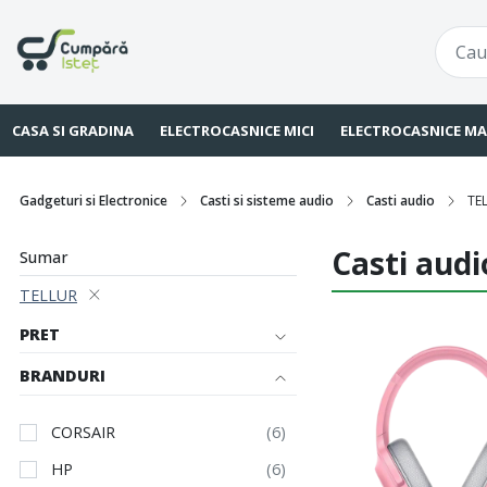
CASA SI GRADINA
ELECTROCASNICE MICI
ELECTROCASNICE MA
Gadgeturi si Electronice
Casti si sisteme audio
Casti audio
TE
Casti aud
Sumar
TELLUR
PRET
BRANDURI
CORSAIR
HP