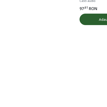
Casti audio
,61
97
RON
Adau